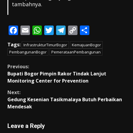
tambahnya.
F
E
W
T
T
C
S
ac
m
h
w
el
o
h
Tags:
InfrastrukturTimurBogor
KemajuanBogor
e
ai
at
itt
e
p
ar
PembangunanBogor
PemerataanPembangunan
b
l
s
er
gr
y
e
o
A
a
Li
Continue
Previous:
Bupati Bogor Pimpin Rakor Tindak Lanjut
o
p
m
n
Reading
Monitoring Center for Prevention
k
p
k
Next:
Gedung Kesenian Tasikmalaya Butuh Perbaikan
Mendesak
Leave a Reply