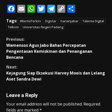
F
E
W
T
T
C
S
ac
m
h
w
el
o
h
Tags:
#BeritaTerkini
Digistar
harianjabar
Talenta Digital
e
ai
at
itt
e
p
ar
Telkom
Universitas Negeri Padang
b
l
s
er
gr
y
e
o
A
a
Li
Continue
Previous:
Wamensos Agus Jabo Bahas Percepatan
o
p
m
n
Reading
Pengentasan Kemiskinan dan Penanganan
k
p
k
Bencana
Next:
Kejagung Siap Eksekusi Harvey Moeis dan Lelang
Aset Sandra Dewi
Leave a Reply
Your email address will not be published.
Required
fields are marked
*