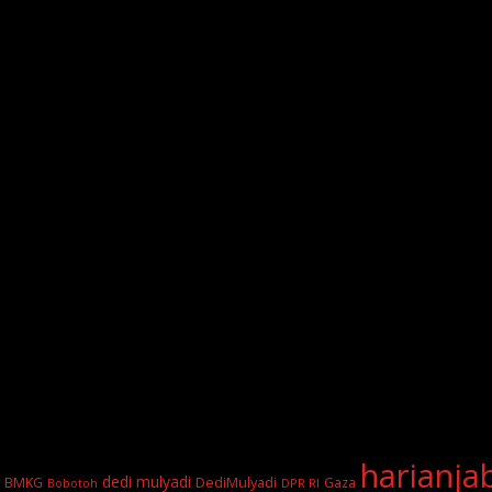
harianja
dedi mulyadi
BMKG
DediMulyadi
Gaza
DPR RI
Bobotoh