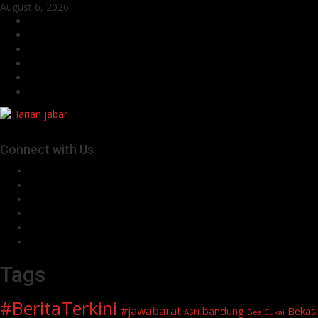
Skip
August 6, 2026
to
Facebook
content
Twitter
Linkedin
VK
Youtube
Instagram
Connect with Us
Facebook
Twitter
Linkedin
VK
Youtube
Instagram
Tags
#BeritaTerkini
#jawabarat
Bekasi
bandung
ASN
Bea Cukai