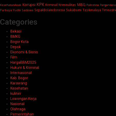
KPK
Korupsi
MBG
Kriminal
Kriminalitas
KesehatanAnak
Palestina
Pangandara
Sukabumi
SepakBolaIndonesia
Tasikmalaya
TimnasIn
Purbaya Yudhi Sadewa
Categories
Bekasi
BMKG
Bogor Kota
Depok
Ekonomi & Bisnis
Film
HargaBBM2025
Hukum & Kriminal
Internasional
Kab. Bogor
Karawang
Kesehatan
kuliner
Lowongan Kerja
Nasional
Olahraga
Pemerintahan