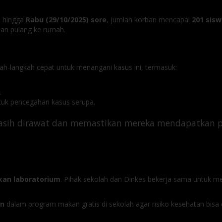
, hingga
Rabu (29/10/2025) sore
, jumlah korban mencapai
201 sis
an pulang ke rumah.
h-langkah cepat untuk menangani kasus ini, termasuk:
.
tuk pencegahan kasus serupa.
asih dirawat dan memastikan mereka mendapatkan pe
kan laboratorium
. Pihak sekolah dan Dinkes bekerja sama untuk
an
dalam program makan gratis di sekolah agar risiko kesehatan bisa 