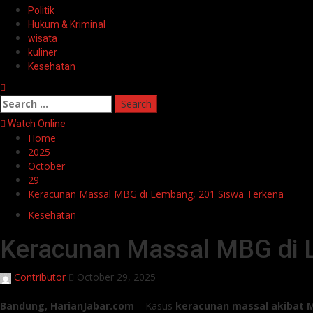
Politik
Hukum & Kriminal
wisata
kuliner
Kesehatan
Search
for:
Watch Online
Home
2025
October
29
Keracunan Massal MBG di Lembang, 201 Siswa Terkena
Kesehatan
Keracunan Massal MBG di 
Contributor
October 29, 2025
Bandung, HarianJabar.com
– Kasus
keracunan massal akibat M