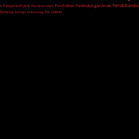
PersibBandu
PerlindunganAnak
Pendidikan
PelayananPublik
n
Pembunuhan
donesia
timnas indonesia
TNI
UMKM