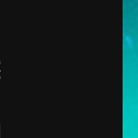
:
A
s