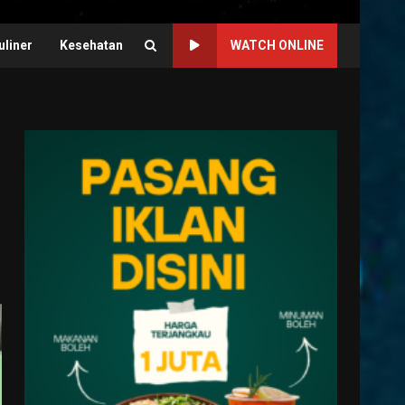
uliner
Kesehatan
WATCH ONLINE