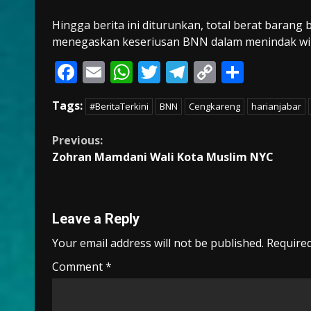
Hingga berita ini diturunkan, total berat barang
menegaskan keseriusan BNN dalam menindak wila
F
E
W
T
T
C
S
ac
m
h
w
el
o
h
Tags:
#BeritaTerkini
BNN
Cengkareng
harianjabar
e
ai
at
itt
e
p
ar
b
l
s
er
gr
y
e
Continue
Previous:
o
A
a
Li
Zohran Mamdani Wali Kota Muslim NYC
Reading
o
p
m
n
k
p
k
Leave a Reply
Your email address will not be published.
Required
Comment
*