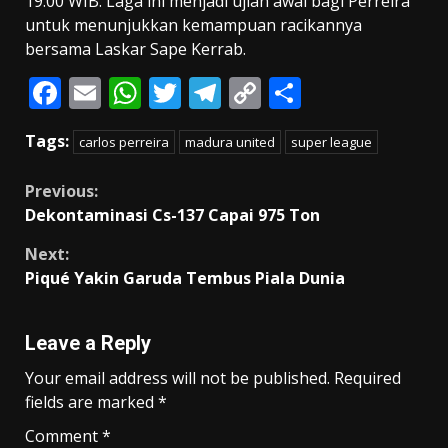
19.00 WIB. Laga ini menjadi ujian awal bagi Perreira
untuk menunjukkan kemampuan racikannya
bersama Laskar Sape Kerrab.
F
E
W
T
T
C
S
ac
m
h
w
el
o
h
Tags:
carlos perreira
madura united
super league
e
ai
at
itt
e
p
ar
b
l
s
er
gr
y
e
Continue
Previous:
o
A
a
Li
Dekontaminasi Cs-137 Capai 975 Ton
Reading
o
p
m
n
Next:
k
p
k
Piqué Yakin Garuda Tembus Piala Dunia
Leave a Reply
Your email address will not be published.
Required
fields are marked
*
Comment
*