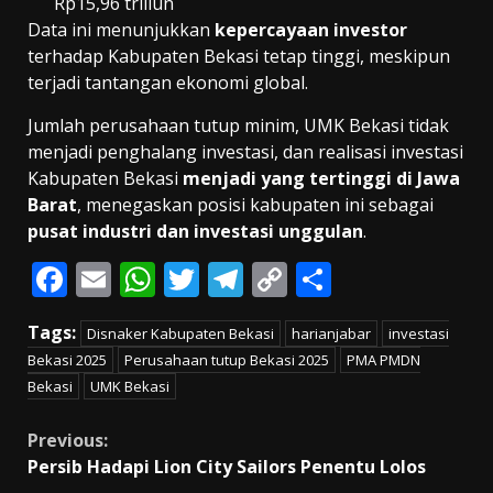
Rp15,96 triliun
Data ini menunjukkan
kepercayaan investor
terhadap Kabupaten Bekasi tetap tinggi, meskipun
terjadi tantangan ekonomi global.
Jumlah perusahaan tutup minim, UMK Bekasi tidak
menjadi penghalang investasi, dan realisasi investasi
Kabupaten Bekasi
menjadi yang tertinggi di Jawa
Barat
, menegaskan posisi kabupaten ini sebagai
pusat industri dan investasi unggulan
.
F
E
W
T
T
C
S
ac
m
h
w
el
o
h
Tags:
Disnaker Kabupaten Bekasi
harianjabar
investasi
e
ai
at
itt
e
p
ar
Bekasi 2025
Perusahaan tutup Bekasi 2025
PMA PMDN
b
l
s
er
gr
y
e
Bekasi
UMK Bekasi
o
A
a
Li
Continue
Previous:
o
p
m
n
Persib Hadapi Lion City Sailors Penentu Lolos
k
p
k
Reading