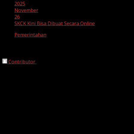
2025
November
26
SKCK Kini Bisa Dibuat Secara Online
Pemerintahan
SKCK Kini Bisa Dibuat Secara Online
Contributor
November 26, 2025
Bekasi, HarianJabar.com
– Masyarakat kini dapat
membuat
Surat Keterangan Catatan Kepolisian
(SKCK) secara online
, tanpa harus datang langsung ke
kantor polisi. Langkah ini menghadirkan
proses lebih
praktis dan efisien
bagi masyarakat yang
membutuhkan dokumen kepolisian.
Proses Pembuatan SKCK Online