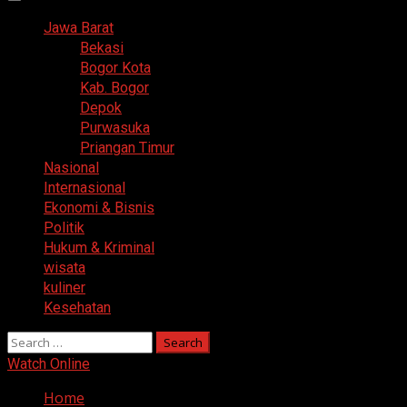
Primary
Menu
Jawa Barat
Bekasi
Bogor Kota
Kab. Bogor
Depok
Purwasuka
Priangan Timur
Nasional
Internasional
Ekonomi & Bisnis
Politik
Hukum & Kriminal
wisata
kuliner
Kesehatan
Search
for:
Watch Online
Home