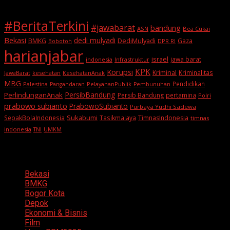
#BeritaTerkini
#jawabarat
bandung
ASN
Bea Cukai
Bekasi
dedi mulyadi
BMKG
DediMulyadi
Gaza
DPR RI
Bobotoh
harianjabar
israel
jawa barat
indonesia
Infrastruktur
KPK
Korupsi
Kriminal
Kriminalitas
JawaBarat
kesehatan
KesehatanAnak
MBG
Pendidikan
Palestina
PelayananPublik
Pangandaran
Pembunuhan
PersibBandung
PerlindunganAnak
Persib Bandung
pertamina
Polri
prabowo subianto
PrabowoSubianto
Purbaya Yudhi Sadewa
Sukabumi
SepakBolaIndonesia
Tasikmalaya
TimnasIndonesia
timnas
indonesia
TNI
UMKM
Categories
Bekasi
BMKG
Bogor Kota
Depok
Ekonomi & Bisnis
Film