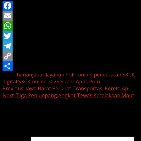
Facebook
Email
WhatsApp
Twitter
Telegram
Copy
Tags:
harianjabar
layanan Polri online
pembuatan SKCK
Link
Share
digital
SKCK online 2025
Super Apps Polri
Continue
Previous:
Jawa Barat Perkuat Transportasi Kereta Api
Next:
Tiga Penumpang Angkot Tewas Kecelakaan Maut
Reading
Leave a Reply
Your email address will not be published.
Required fields
are marked
*