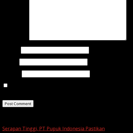
Comment
*
Name
*
Email
*
Website
Save my name, email, and website in this browser for
the next time I comment.
Related Stories
Serapan Tinggi, PT Pupuk Indonesia Pastikan