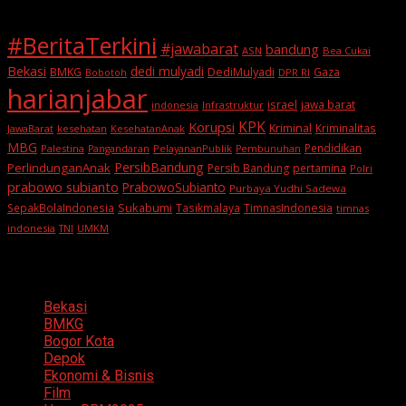
#BeritaTerkini
#jawabarat
bandung
ASN
Bea Cukai
Bekasi
dedi mulyadi
BMKG
DediMulyadi
Gaza
DPR RI
Bobotoh
harianjabar
israel
jawa barat
indonesia
Infrastruktur
KPK
Korupsi
Kriminal
Kriminalitas
JawaBarat
kesehatan
KesehatanAnak
MBG
Pendidikan
Palestina
PelayananPublik
Pangandaran
Pembunuhan
PersibBandung
PerlindunganAnak
Persib Bandung
pertamina
Polri
prabowo subianto
PrabowoSubianto
Purbaya Yudhi Sadewa
Sukabumi
SepakBolaIndonesia
Tasikmalaya
TimnasIndonesia
timnas
indonesia
TNI
UMKM
Categories
Bekasi
BMKG
Bogor Kota
Depok
Ekonomi & Bisnis
Film