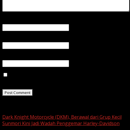
Name
*
Email
*
Website
Save my name, email, and website in this browser for
the next time I comment.
Related Stories
Dark Knight Motorcycle (DKM), Berawal dari Grup Kecil
Sunmori Kini Jadi Wadah Penggemar Harley-Davidson