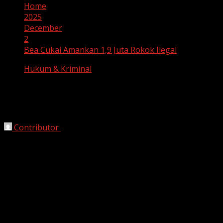
Home
2025
December
2
Bea Cukai Amankan 1,9 Juta Rokok Ilegal
Hukum & Kriminal
Bea Cukai Amankan 1,9 Juta Rokok
Ilegal
Contributor
December 2, 2025
Bekasi, HarianJabar.com –
Bea Cukai Semarang kembali
menunjukkan komitmennya dalam melindungi
masyarakat dan menjaga stabilitas penerimaan negara
melalui penindakan terhadap 1.920.000 batang rokok
ilegal tanpa pita cukai. Penindakan tersebut dilakukan
pada Sabtu, 15 November 2025, di Rest Area KM 424 B
Semarang. Dari operasi tersebut, nilai barang yang