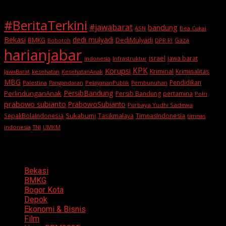
#BeritaTerkini
#jawabarat
bandung
ASN
Bea Cukai
Bekasi
dedi mulyadi
BMKG
DediMulyadi
Gaza
DPR RI
Bobotoh
harianjabar
israel
jawa barat
indonesia
Infrastruktur
KPK
Korupsi
Kriminal
Kriminalitas
JawaBarat
kesehatan
KesehatanAnak
MBG
Pendidikan
Palestina
PelayananPublik
Pangandaran
Pembunuhan
PersibBandung
PerlindunganAnak
Persib Bandung
pertamina
Polri
prabowo subianto
PrabowoSubianto
Purbaya Yudhi Sadewa
Sukabumi
SepakBolaIndonesia
Tasikmalaya
TimnasIndonesia
timnas
indonesia
TNI
UMKM
Categories
Bekasi
BMKG
Bogor Kota
Depok
Ekonomi & Bisnis
Film