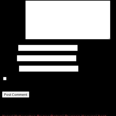
Comment
*
Name
*
Email
*
Website
Save my name, email, and website in this browser for
the next time I comment.
Related Stories