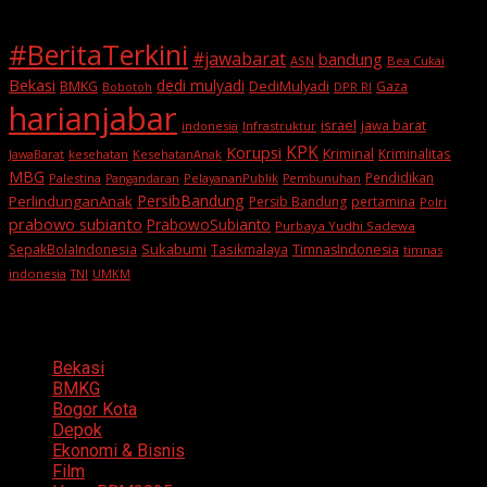
#BeritaTerkini
#jawabarat
bandung
ASN
Bea Cukai
Bekasi
dedi mulyadi
BMKG
DediMulyadi
Gaza
DPR RI
Bobotoh
harianjabar
israel
jawa barat
indonesia
Infrastruktur
KPK
Korupsi
Kriminal
Kriminalitas
JawaBarat
kesehatan
KesehatanAnak
MBG
Pendidikan
Palestina
PelayananPublik
Pangandaran
Pembunuhan
PersibBandung
PerlindunganAnak
Persib Bandung
pertamina
Polri
prabowo subianto
PrabowoSubianto
Purbaya Yudhi Sadewa
Sukabumi
SepakBolaIndonesia
Tasikmalaya
TimnasIndonesia
timnas
indonesia
TNI
UMKM
Categories
Bekasi
BMKG
Bogor Kota
Depok
Ekonomi & Bisnis
Film