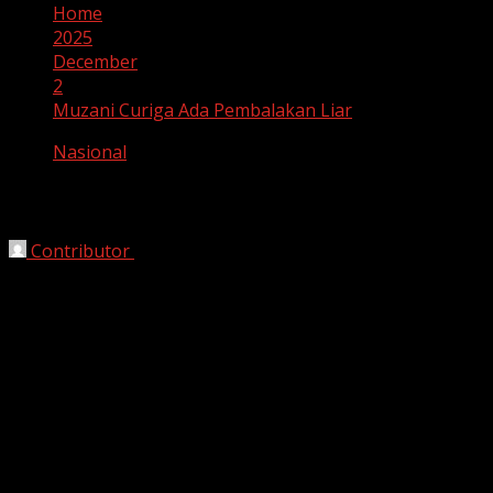
Home
2025
December
2
Muzani Curiga Ada Pembalakan Liar
Nasional
Muzani Curiga Ada Pembalakan Liar
Contributor
December 2, 2025
Jakarta, HarianJabar.com –
Tumpukan kayu
gelondongan yang terseret banjir dan longsor di Aceh,
Sumatra Barat, dan Sumatra Utara memicu kehebohan
publik. Ketua MPR RI Ahmad Muzani mengungkapkan
kecurigaannya bahwa kayu-kayu tersebut bukan berasal
dari pohon yang tumbang akibat cuaca ekstrem,
melainkan hasil aktivitas penebangan hutan.