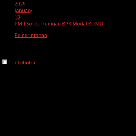
2026
January
13
PMII Soroti Temuan BPK Modal BUMD
Pemerintahan
PMII Soroti Temuan BPK Modal BUMD
Contributor
January 13, 2026
Bekasi, Harianjabar.com –
Temuan Badan Pemeriksa Keuangan (BPK) terkait
penyertaan modal Pemerintah Kota Bekasi kepada
Badan Usaha Milik Daerah (BUMD) Tahun Anggaran
2024 menjadi sorotan publik. Dalam Laporan Hasil
Pemeriksaan (LHP) BPK, disebutkan bahwa Pemkot
Bekasi merealisasikan penyertaan modal sebesar Rp43