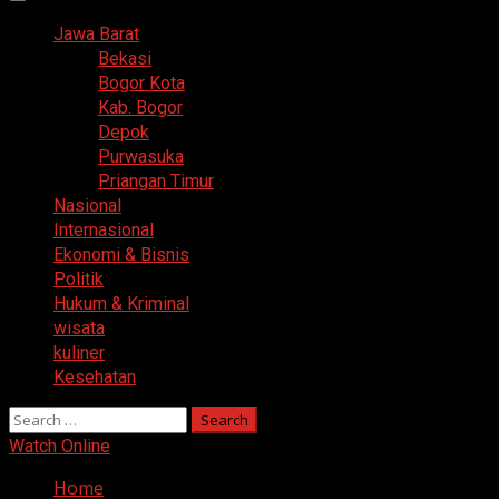
Primary
Menu
Jawa Barat
Bekasi
Bogor Kota
Kab. Bogor
Depok
Purwasuka
Priangan Timur
Nasional
Internasional
Ekonomi & Bisnis
Politik
Hukum & Kriminal
wisata
kuliner
Kesehatan
Search
for:
Watch Online
Home