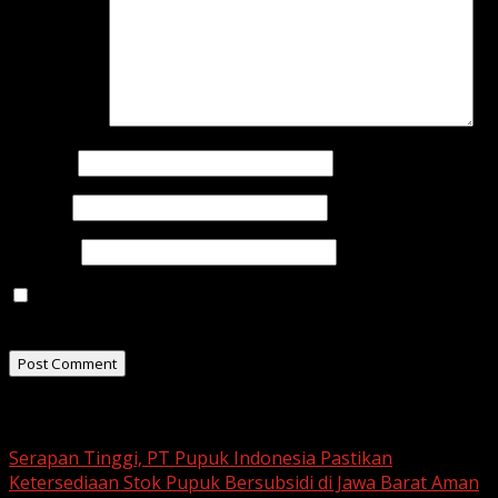
Comment
*
Name
*
Email
*
Website
Save my name, email, and website in this browser for
the next time I comment.
Related Stories
Serapan Tinggi, PT Pupuk Indonesia Pastikan
Ketersediaan Stok Pupuk Bersubsidi di Jawa Barat Aman