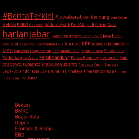
#BeritaTerkini
#jawabarat
bandung
ASN
Bea Cukai
Bekasi
dedi mulyadi
BMKG
DediMulyadi
Gaza
DPR RI
Bobotoh
harianjabar
israel
jawa barat
indonesia
Infrastruktur
KPK
Korupsi
Kriminal
Kriminalitas
JawaBarat
kesehatan
KesehatanAnak
MBG
Pendidikan
Palestina
PelayananPublik
Pangandaran
Pembunuhan
PersibBandung
PerlindunganAnak
Persib Bandung
pertamina
Polri
prabowo subianto
PrabowoSubianto
Purbaya Yudhi Sadewa
Sukabumi
SepakBolaIndonesia
Tasikmalaya
TimnasIndonesia
timnas
indonesia
TNI
UMKM
Categories
Bekasi
BMKG
Bogor Kota
Depok
Ekonomi & Bisnis
Film