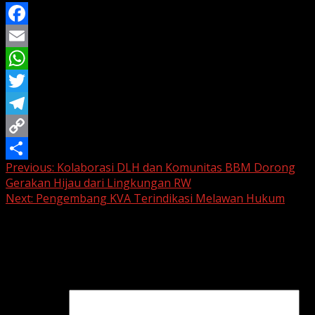
Facebook
Email
WhatsApp
Twitter
Telegram
Copy
Continue
Previous:
Kolaborasi DLH dan Komunitas BBM Dorong
Link
Share
Gerakan Hijau dari Lingkungan RW
Reading
Next:
Pengembang KVA Terindikasi Melawan Hukum
Leave a Reply
Your email address will not be published.
Required fields
are marked
*