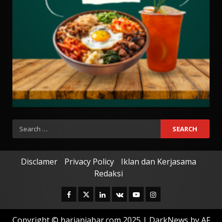
Search
for:
Disclamer
Privacy Policy
Iklan dan Kerjasama
Redaksi
Facebook
Twitter
Linkedin
VK
Youtube
Instagram
Copyright © harianjabar.com 2025
|
DarkNews
by AF