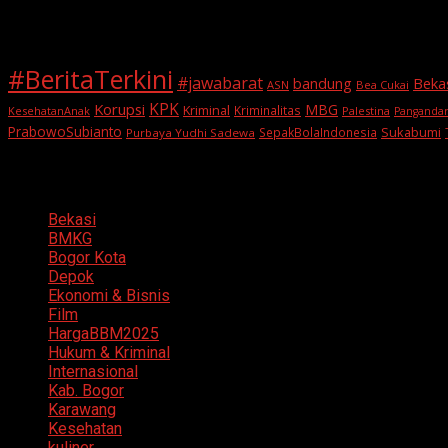
Tags
#BeritaTerkini
#jawabarat
Beka
bandung
ASN
Bea Cukai
KPK
Korupsi
MBG
Kriminal
Kriminalitas
KesehatanAnak
Palestina
Panganda
PrabowoSubianto
Sukabumi
SepakBolaIndonesia
Purbaya Yudhi Sadewa
Categories
Bekasi
BMKG
Bogor Kota
Depok
Ekonomi & Bisnis
Film
HargaBBM2025
Hukum & Kriminal
Internasional
Kab. Bogor
Karawang
Kesehatan
kuliner