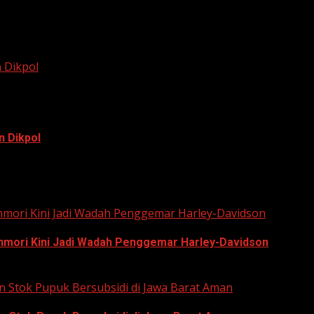
 Dikpol
n Dikpol
 (KPU) Kota Bekasi, Ali Syaifa, mengajak anak muda...
unmori Kini Jadi Wadah Penggemar Harley-Davidson
unmori Kini Jadi Wadah Penggemar Harley-Davidson
n Stok Pupuk Bersubsidi di Jawa Barat Aman