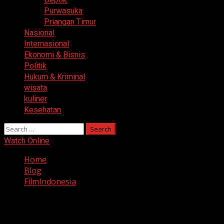
Purwasuka
Priangan Timur
Nasional
Internasional
Ekonomi & Bisnis
Politik
Hukum & Kriminal
wisata
kuliner
Kesehatan
Search
for:
Watch Online
Home
Blog
FilmIndonesia
FilmIndonesia