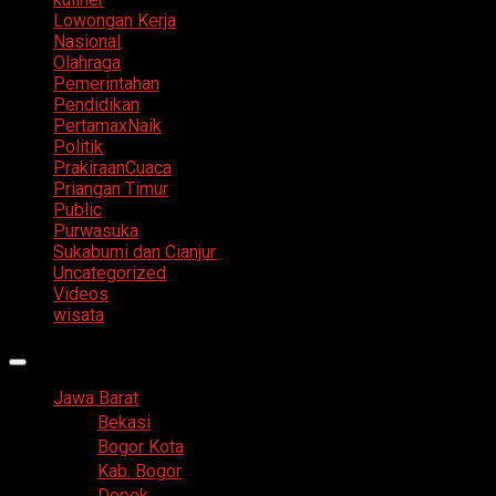
Lowongan Kerja
Nasional
Olahraga
Pemerintahan
Pendidikan
PertamaxNaik
Politik
PrakiraanCuaca
Priangan Timur
Public
Purwasuka
Sukabumi dan Cianjur
Uncategorized
Videos
wisata
Primary
Menu
Jawa Barat
Bekasi
Bogor Kota
Kab. Bogor
Depok