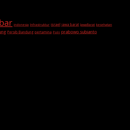
abar
israel
jawa barat
indonesia
Infrastruktur
JawaBarat
kesehatan
prabowo subianto
ung
Persib Bandung
pertamina
Polri