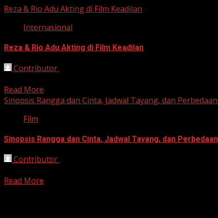
Reza & Rio Adu Akting di Film Keadilan
Internasional
Reza & Rio Adu Akting di Film Keadilan
Contributor
November 13, 2025
Jakarta, HarianJabar.com – Dua aktor papan atas Indonesi
Read More
Sinopsis Rangga dan Cinta, Jadwal Tayang, dan Perbeda
Film
Sinopsis Rangga dan Cinta, Jadwal Tayang, dan Perbeda
Contributor
October 3, 2025
Bandung, HarianJabar.com – Film “Rangga dan Cinta” menj
Read More