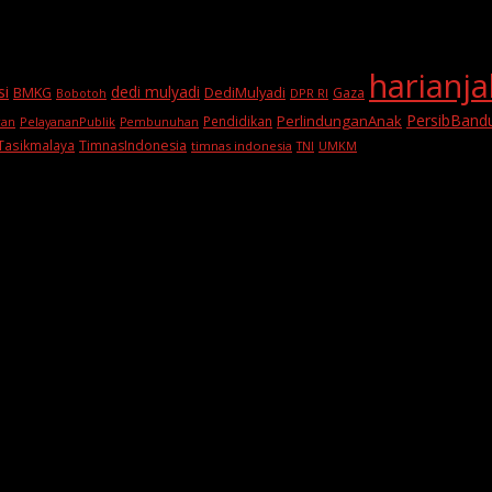
harianj
si
dedi mulyadi
BMKG
DediMulyadi
Gaza
DPR RI
Bobotoh
PersibBand
PerlindunganAnak
Pendidikan
PelayananPublik
ran
Pembunuhan
Tasikmalaya
TimnasIndonesia
timnas indonesia
TNI
UMKM