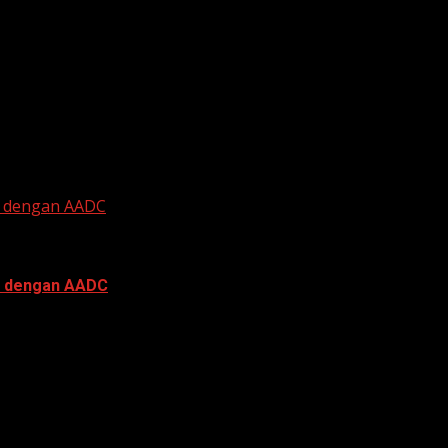
a, Reza Rahadian dan Rio Dewanto, tampil beradu akting dal
an dengan AADC
an dengan AADC
adi salah satu karya terbaru yang ditunggu penggemar Ada 