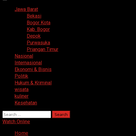
Primary
Menu
Jawa Barat
Bekasi
Bogor Kota
Kab. Bogor
Depok
Purwasuka
Priangan Timur
Nasional
Internasional
Ekonomi & Bisnis
Politik
Hukum & Kriminal
wisata
kuliner
Kesehatan
Search
for:
Watch Online
Home