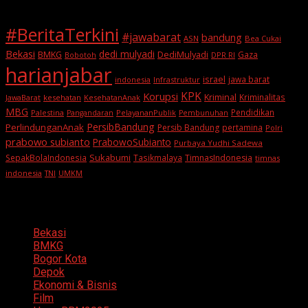
#BeritaTerkini
#jawabarat
bandung
ASN
Bea Cukai
Bekasi
dedi mulyadi
BMKG
DediMulyadi
Gaza
DPR RI
Bobotoh
harianjabar
israel
jawa barat
indonesia
Infrastruktur
KPK
Korupsi
Kriminal
Kriminalitas
JawaBarat
kesehatan
KesehatanAnak
MBG
Pendidikan
Palestina
PelayananPublik
Pangandaran
Pembunuhan
PersibBandung
PerlindunganAnak
Persib Bandung
pertamina
Polri
prabowo subianto
PrabowoSubianto
Purbaya Yudhi Sadewa
Sukabumi
SepakBolaIndonesia
Tasikmalaya
TimnasIndonesia
timnas
indonesia
TNI
UMKM
Categories
Bekasi
BMKG
Bogor Kota
Depok
Ekonomi & Bisnis
Film