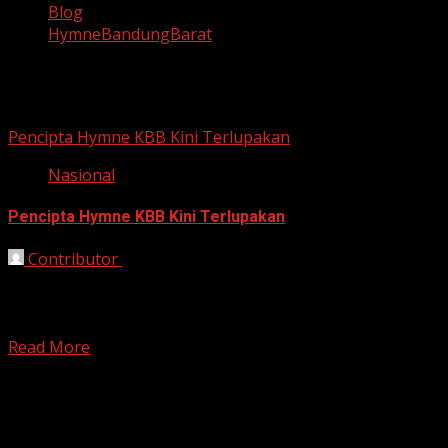
Blog
HymneBandungBarat
HymneBandungBarat
Pencipta Hymne KBB Kini Terlupakan
Nasional
Pencipta Hymne KBB Kini Terlupakan
Contributor
August 25, 2025
Bandung Barat, HarianJabar — Di usia senjanya yang
telah menginjak 72 tahun, Ase Rukmantara hidup
sederhana bersama...
Read More