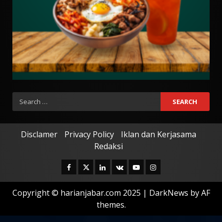
Search
for:
Disclamer
Privacy Policy
Iklan dan Kerjasama
Redaksi
Facebook
Twitter
Linkedin
VK
Youtube
Instagram
Copyright © harianjabar.com 2025
|
DarkNews
by AF
themes.