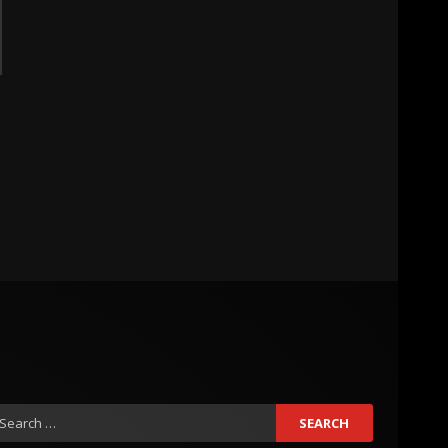
earch
r: