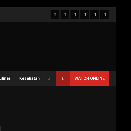
Facebook
Twitter
Linkedin
VK
Youtube
Instagram
uliner
Kesehatan
WATCH ONLINE