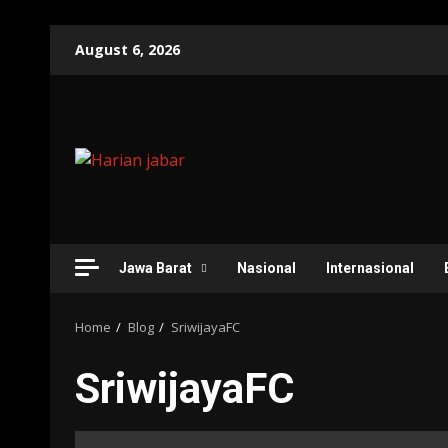
Skip
August 6, 2026
to
content
Jawa Barat
Nasional
Internasional
Home
Blog
SriwijayaFC
SriwijayaFC