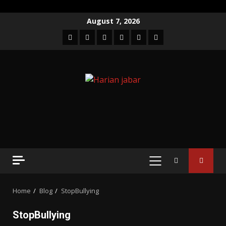
Skip
August 7, 2026
to
Facebook
Twitter
Linkedin
VK
Youtube
Instagram
content
PRIMARY
MENU
Home
Blog
StopBullying
StopBullying