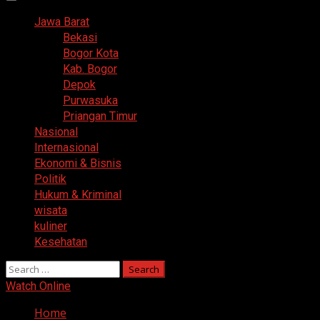
Primary
Menu
Jawa Barat
Bekasi
Bogor Kota
Kab. Bogor
Depok
Purwasuka
Priangan Timur
Nasional
Internasional
Ekonomi & Bisnis
Politik
Hukum & Kriminal
wisata
kuliner
Kesehatan
Search
for:
Watch Online
Home