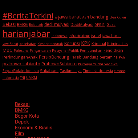
#BeritaTerkini
#jawabarat
bandung
ASN
Bea Cukai
Bekasi
dedi mulyadi
BMKG
DediMulyadi
Gaza
DPR RI
Bobotoh
harianjabar
israel
jawa barat
indonesia
Infrastruktur
KPK
Korupsi
Kriminal
Kriminalitas
JawaBarat
kesehatan
KesehatanAnak
MBG
Pendidikan
Palestina
PelayananPublik
Pangandaran
Pembunuhan
PersibBandung
PerlindunganAnak
Persib Bandung
pertamina
Polri
prabowo subianto
PrabowoSubianto
Purbaya Yudhi Sadewa
Sukabumi
SepakBolaIndonesia
Tasikmalaya
TimnasIndonesia
timnas
indonesia
TNI
UMKM
Categories
Bekasi
BMKG
Bogor Kota
Depok
Ekonomi & Bisnis
Film