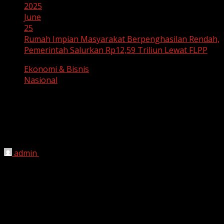
2025
June
25
Rumah Impian Masyarakat Berpenghasilan Rendah,
Pemerintah Salurkan Rp12,59 Triliun Lewat FLPP
Ekonomi & Bisnis
Nasional
Rumah Impian Masyarakat
Berpenghasilan Rendah, Pemerintah
Salurkan Rp12,59 Triliun Lewat FLPP
admin
June 25, 2025
Nasional –
Kepemilikan rumah layak huni merupakan
harapan bagi setiap keluarga Indonesia. Namun,
tingginya harga properti menjadi tantangan besar,
terutama bagi masyarakat berpenghasilan rendah dan