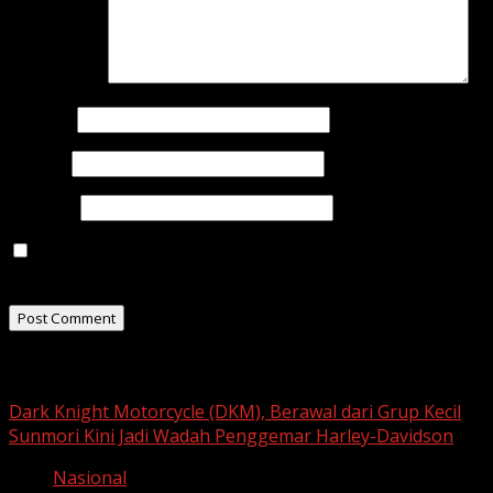
Comment
*
Name
*
Email
*
Website
Save my name, email, and website in this browser for
the next time I comment.
Related Stories
Dark Knight Motorcycle (DKM), Berawal dari Grup Kecil
Sunmori Kini Jadi Wadah Penggemar Harley-Davidson
Nasional