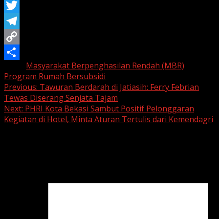
WhatsApp
Twitter
Telegram
Copy
Tags:
Masyarakat Berpenghasilan Rendah (MBR)
Link
Share
Program Rumah Bersubsidi
Continue
Previous:
Tawuran Berdarah di Jatiasih: Ferry Febrian
Tewas Diserang Senjata Tajam
Reading
Next:
PHRI Kota Bekasi Sambut Positif Pelonggaran
Kegiatan di Hotel, Minta Aturan Tertulis dari Kemendagri
Leave a Reply
Your email address will not be published.
Required fields
are marked
*