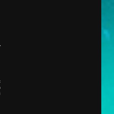
:
a
i