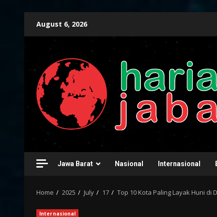
Skip
August 6, 2026
to
content
Jawa Barat
Nasional
Internasional
Home
2025
July
17
Top 10 Kota Paling Layak Huni di 
Internasional