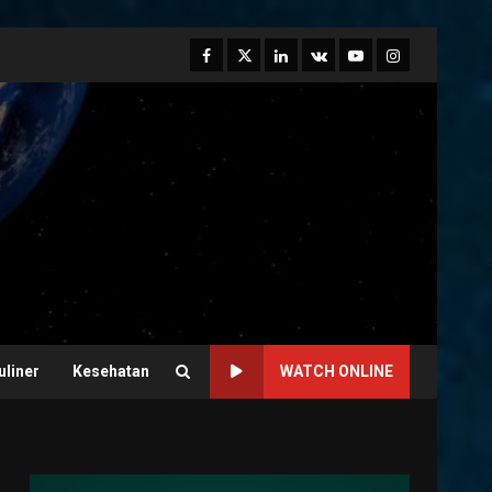
Facebook
Twitter
Linkedin
VK
Youtube
Instagram
uliner
Kesehatan
WATCH ONLINE