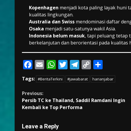
Kopenhagen
menjadi kota paling layak huni t
kualitas lingkungan.
Australia dan Swiss
mendominasi daftar denga
Osaka
menjadi satu-satunya wakil Asia.
Indonesia belum masuk
, tapi peluang tetap
berkelanjutan dan berorientasi pada kualitas 
F
E
W
T
T
C
S
ac
m
h
w
el
o
h
Tags:
#BeritaTerkini
#jawabarat
harianjabar
e
ai
at
itt
e
p
ar
b
l
s
er
gr
y
e
Continue
Previous:
o
A
a
Li
Persib TC ke Thailand, Saddil Ramdani Ingin
Reading
Kembali ke Top Performa
o
p
m
n
k
p
k
Leave a Reply