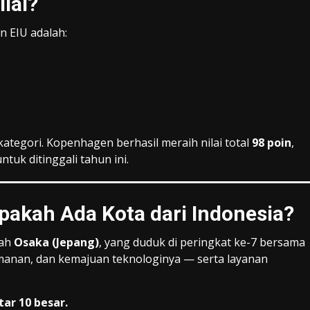
ilai?
n EIU adalah:
 kategori. Kopenhagen berhasil meraih nilai total
98 poin
,
tuk ditinggali tahun ini.
akah Ada Kota dari Indonesia?
lah
Osaka (Jepang)
, yang duduk di peringkat ke-7 bersama
manan, dan kemajuan teknologinya — serta layanan
ar 10 besar.