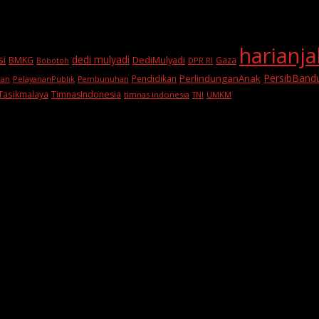
harianj
si
dedi mulyadi
BMKG
DediMulyadi
Gaza
DPR RI
Bobotoh
PersibBand
PerlindunganAnak
Pendidikan
PelayananPublik
ran
Pembunuhan
Tasikmalaya
TimnasIndonesia
timnas indonesia
TNI
UMKM