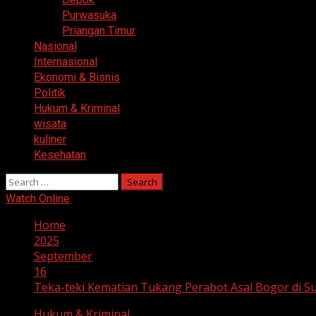
Purwasuka
Priangan Timur
Nasional
Internasional
Ekonomi & Bisnis
Politik
Hukum & Kriminal
wisata
kuliner
Kesehatan
Search
for:
Watch Online
Home
2025
September
16
Teka-teki Kematian Tukang Perabot Asal Bogor di 
Hukum & Kriminal