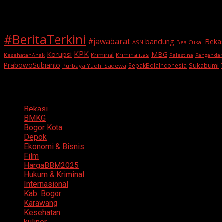
Tags
#BeritaTerkini
#jawabarat
Beka
bandung
ASN
Bea Cukai
KPK
Korupsi
MBG
Kriminal
Kriminalitas
KesehatanAnak
Palestina
Panganda
PrabowoSubianto
Sukabumi
SepakBolaIndonesia
Purbaya Yudhi Sadewa
Categories
Bekasi
BMKG
Bogor Kota
Depok
Ekonomi & Bisnis
Film
HargaBBM2025
Hukum & Kriminal
Internasional
Kab. Bogor
Karawang
Kesehatan
kuliner