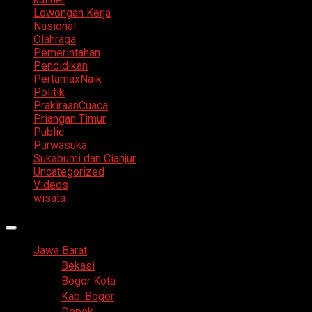
Lowongan Kerja
Nasional
Olahraga
Pemerintahan
Pendidikan
PertamaxNaik
Politik
PrakiraanCuaca
Priangan Timur
Public
Purwasuka
Sukabumi dan Cianjur
Uncategorized
Videos
wisata
Primary
Menu
Jawa Barat
Bekasi
Bogor Kota
Kab. Bogor
Depok