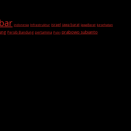
abar
israel
jawa barat
indonesia
Infrastruktur
JawaBarat
kesehatan
prabowo subianto
ung
Persib Bandung
pertamina
Polri