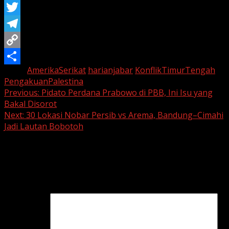
WhatsApp
Twitter
Telegram
Copy
Tags:
AmerikaSerikat
harianjabar
KonflikTimurTengah
Link
Share
PengakuanPalestina
Continue
Previous:
Pidato Perdana Prabowo di PBB, Ini Isu yang
Bakal Disorot
Reading
Next:
30 Lokasi Nobar Persib vs Arema, Bandung–Cimahi
Jadi Lautan Bobotoh
Leave a Reply
Your email address will not be published.
Required fields
are marked
*