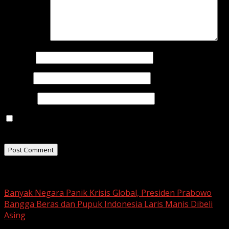
Comment
*
Name
*
Email
*
Website
Save my name, email, and website in this browser for
the next time I comment.
Related Stories
Banyak Negara Panik Krisis Global, Presiden Prabowo
Bangga Beras dan Pupuk Indonesia Laris Manis Dibeli
Asing