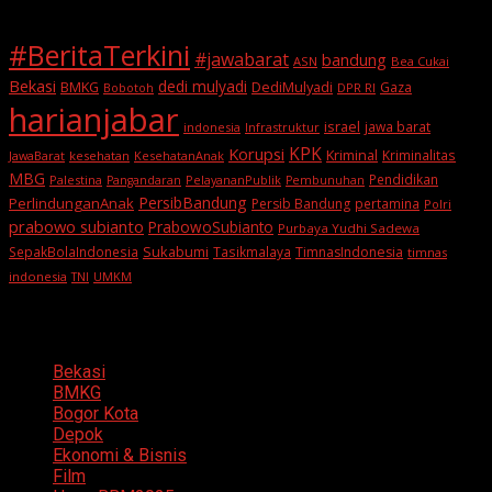
#BeritaTerkini
#jawabarat
bandung
ASN
Bea Cukai
Bekasi
dedi mulyadi
BMKG
DediMulyadi
Gaza
DPR RI
Bobotoh
harianjabar
israel
jawa barat
indonesia
Infrastruktur
KPK
Korupsi
Kriminal
Kriminalitas
JawaBarat
kesehatan
KesehatanAnak
MBG
Pendidikan
Palestina
PelayananPublik
Pangandaran
Pembunuhan
PersibBandung
PerlindunganAnak
Persib Bandung
pertamina
Polri
prabowo subianto
PrabowoSubianto
Purbaya Yudhi Sadewa
Sukabumi
SepakBolaIndonesia
Tasikmalaya
TimnasIndonesia
timnas
indonesia
TNI
UMKM
Categories
Bekasi
BMKG
Bogor Kota
Depok
Ekonomi & Bisnis
Film