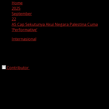
Home
2025
September
22
AS Cap Sekutunya Akui Negara Palestina Cuma
‘Performative’
Internasional
AS Cap Sekutunya Akui Negara
Palestina Cuma ‘Performative’
Contributor
September 22, 2025
Washington, HarianJabar.com
– Amerika Serikat
menilai langkah sejumlah negara sekutunya yang baru-
baru ini mengakui Negara Palestina lebih bersifat
simbolis ketimbang substansial. Pernyataan ini muncul di
tengah meningkatnya tekanan internasional agar konflik
Israel–Palestina segera menemukan titik damai.