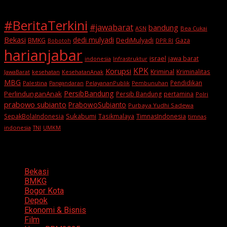
#BeritaTerkini
#jawabarat
bandung
ASN
Bea Cukai
Bekasi
dedi mulyadi
BMKG
DediMulyadi
Gaza
DPR RI
Bobotoh
harianjabar
israel
jawa barat
indonesia
Infrastruktur
KPK
Korupsi
Kriminal
Kriminalitas
JawaBarat
kesehatan
KesehatanAnak
MBG
Pendidikan
Palestina
PelayananPublik
Pangandaran
Pembunuhan
PersibBandung
PerlindunganAnak
Persib Bandung
pertamina
Polri
prabowo subianto
PrabowoSubianto
Purbaya Yudhi Sadewa
Sukabumi
SepakBolaIndonesia
Tasikmalaya
TimnasIndonesia
timnas
indonesia
TNI
UMKM
Categories
Bekasi
BMKG
Bogor Kota
Depok
Ekonomi & Bisnis
Film