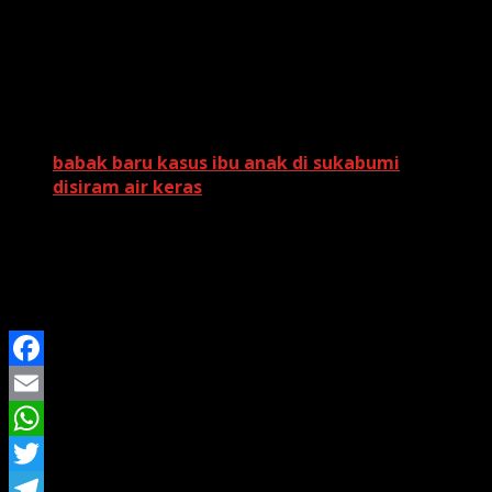
kegiatan sosial. Pemerintah, lembaga, hingga
masyarakat umum biasanya mengisi peringatan dengan
berbagai kegiatan, seperti lomba desain batik, pameran,
hingga edukasi sejarah batik kepada generasi muda.
Baca Juga:
babak baru kasus ibu anak di sukabumi
disiram air keras
Hari Batik Nasional sekaligus menjadi pengingat bahwa
batik bukan sekadar kain, tetapi identitas bangsa yang
perlu dijaga, dirawat, dan diwariskan kepada generasi
mendatang.
Facebook
Email
WhatsApp
Twitter