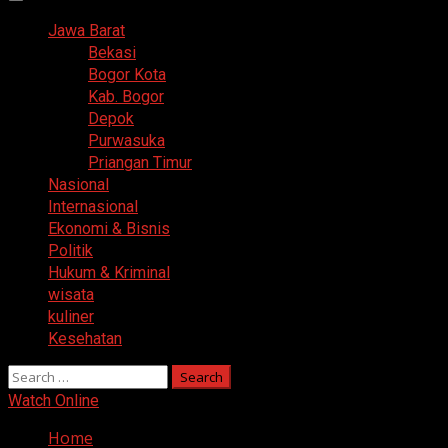
Primary
Menu
Jawa Barat
Bekasi
Bogor Kota
Kab. Bogor
Depok
Purwasuka
Priangan Timur
Nasional
Internasional
Ekonomi & Bisnis
Politik
Hukum & Kriminal
wisata
kuliner
Kesehatan
Search
for:
Watch Online
Home