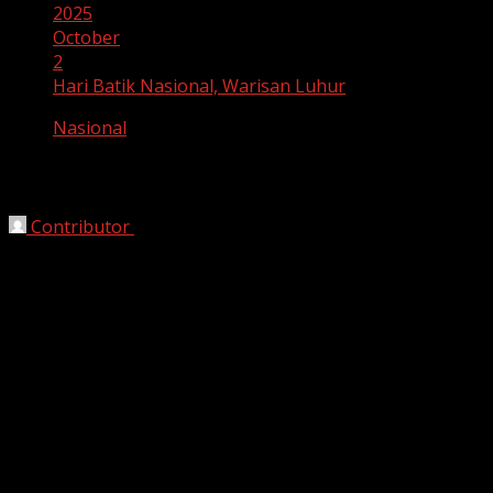
2025
October
2
Hari Batik Nasional, Warisan Luhur
Nasional
Hari Batik Nasional, Warisan Luhur
Contributor
October 2, 2025
Jakarta, HarianJabar.com –
Setiap tanggal 2 Oktober
diperingati sebagai
Hari Batik Nasional
, sebuah
momentum untuk merayakan sekaligus melestarikan
batik sebagai warisan budaya Indonesia yang mendunia.
Tahun ini, peringatan jatuh pada Kamis, 2 Oktober 2025.
Batik memiliki sejarah panjang di Nusantara. Jejak batik
sudah tercatat sejak zaman
Kerajaan Majapahit
. Pada
masa itu, kain batik hanya digunakan oleh kalangan