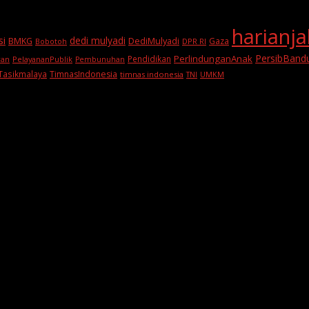
harianj
si
dedi mulyadi
BMKG
DediMulyadi
Gaza
DPR RI
Bobotoh
PersibBand
PerlindunganAnak
Pendidikan
PelayananPublik
ran
Pembunuhan
Tasikmalaya
TimnasIndonesia
timnas indonesia
TNI
UMKM