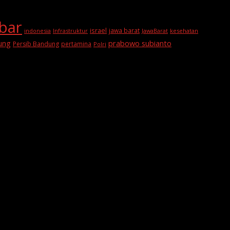
abar
israel
jawa barat
indonesia
Infrastruktur
JawaBarat
kesehatan
prabowo subianto
ung
Persib Bandung
pertamina
Polri