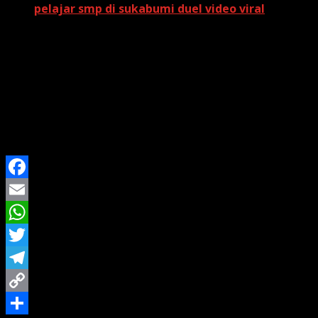
pelajar smp di sukabumi duel video viral
Dalam kesempatan itu, Zulhas menegaskan bahwa kolaboras
keamanan pangan, kesehatan penerima manfaat, serta
“Dengan koordinasi menyeluruh, pemerintah memas
yang dikonsumsi,” tambahnya.
Program MBG diharapkan menjadi pilar penting dalam men
diyakini dapat tumbuh sehat, cerdas, dan memiliki daya sai
Facebook
Email
WhatsApp
Twitter
Telegram
Copy