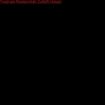
Program Pemerintah
Zulkifli Hasan
are marked
*