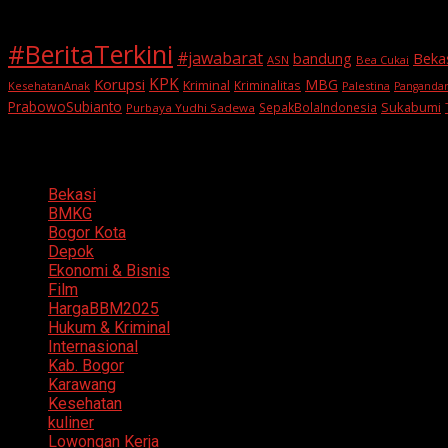
#BeritaTerkini
#jawabarat
Beka
bandung
ASN
Bea Cukai
KPK
Korupsi
MBG
Kriminal
Kriminalitas
KesehatanAnak
Palestina
Panganda
PrabowoSubianto
Sukabumi
SepakBolaIndonesia
Purbaya Yudhi Sadewa
Categories
Bekasi
BMKG
Bogor Kota
Depok
Ekonomi & Bisnis
Film
HargaBBM2025
Hukum & Kriminal
Internasional
Kab. Bogor
Karawang
Kesehatan
kuliner
Lowongan Kerja