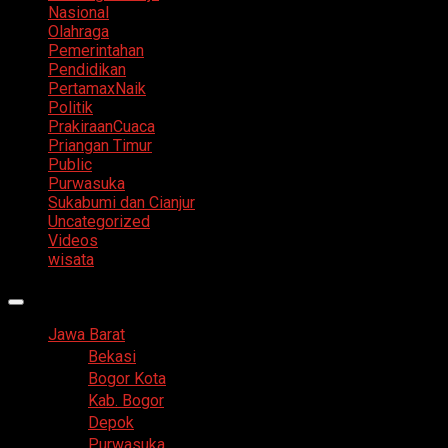
Nasional
Olahraga
Pemerintahan
Pendidikan
PertamaxNaik
Politik
PrakiraanCuaca
Priangan Timur
Public
Purwasuka
Sukabumi dan Cianjur
Uncategorized
Videos
wisata
Primary
Menu
Jawa Barat
Bekasi
Bogor Kota
Kab. Bogor
Depok
Purwasuka