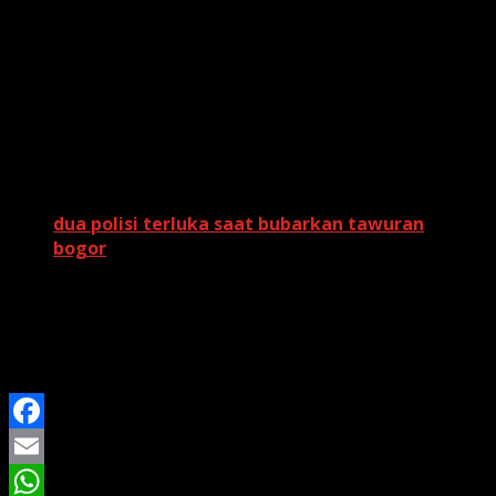
Antusiasme Warga di Hari Pertama
Di hari perdana operasional, ratusan warga dari
berbagai daerah di Jabar mendatangi Bale
Pananggeuhan untuk menyampaikan keluhan.
Antusiasme tersebut mencerminkan tingginya harapan
masyarakat terhadap hadirnya fasilitas layanan publik ini.
Baca Juga:
dua polisi terluka saat bubarkan tawuran
bogor
Uniknya, setelah menyampaikan aduan, para warga tidak
langsung pulang. Mereka dijamu dengan
semangkuk
Mie Kocok khas Bandung
sebagai bentuk keramahan
Pemprov Jabar.
Facebook
Email