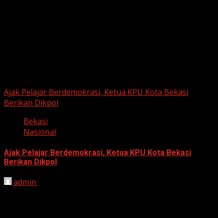
June 12, 2026
Berita Nasional
Ajak Pelajar Berdemokrasi, Ketua KPU Kota Bekasi
Berikan Dikpol
Bekasi
Nasional
Ajak Pelajar Berdemokrasi, Ketua KPU Kota Bekasi
Berikan Dikpol
admin
August 8, 2026
HARIAN JABAR, KOTA BEKASI – Ketua Komisi Pemilihan
Umum (KPU) Kota Bekasi, Ali Syaifa, mengajak anak
muda...