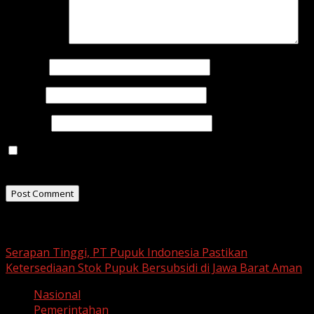
Comment
*
Name
*
Email
*
Website
Save my name, email, and website in this browser for
the next time I comment.
Related Stories
Serapan Tinggi, PT Pupuk Indonesia Pastikan
Ketersediaan Stok Pupuk Bersubsidi di Jawa Barat Aman
Nasional
Pemerintahan