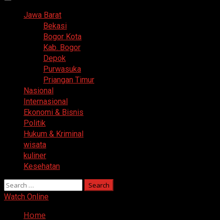
Primary
Menu
Jawa Barat
Bekasi
Bogor Kota
Kab. Bogor
Depok
Purwasuka
Priangan Timur
Nasional
Internasional
Ekonomi & Bisnis
Politik
Hukum & Kriminal
wisata
kuliner
Kesehatan
Search
for:
Watch Online
Home