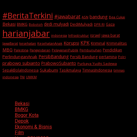
#BeritaTerkini
#jawabarat
bandung
ASN
Bea Cukai
Bekasi
dedi mulyadi
BMKG
DediMulyadi
Gaza
DPR RI
Bobotoh
harianjabar
israel
jawa barat
indonesia
Infrastruktur
KPK
Korupsi
Kriminal
Kriminalitas
JawaBarat
kesehatan
KesehatanAnak
MBG
Pendidikan
Palestina
PelayananPublik
Pangandaran
Pembunuhan
PersibBandung
PerlindunganAnak
Persib Bandung
pertamina
Polri
prabowo subianto
PrabowoSubianto
Purbaya Yudhi Sadewa
Sukabumi
SepakBolaIndonesia
Tasikmalaya
TimnasIndonesia
timnas
indonesia
TNI
UMKM
Categories
Bekasi
BMKG
Bogor Kota
Depok
Ekonomi & Bisnis
Film