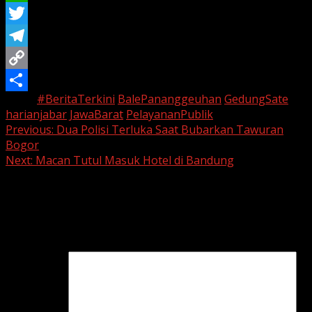
WhatsApp
Twitter
Telegram
Copy
Tags:
#BeritaTerkini
BalePananggeuhan
GedungSate
Link
Share
harianjabar
JawaBarat
PelayananPublik
Continue
Previous:
Dua Polisi Terluka Saat Bubarkan Tawuran
Bogor
Reading
Next:
Macan Tutul Masuk Hotel di Bandung
Leave a Reply
Your email address will not be published.
Required fields
are marked
*