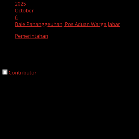
2025
October
6
Bale Pananggeuhan, Pos Aduan Warga Jabar
Pemerintahan
Bale Pananggeuhan, Pos Aduan Warga
Jabar
Contributor
October 6, 2025
Bandung, HarianJabar.com –
Pemerintah Provinsi Jawa
Barat resmi menghadirkan
Bale Pananggeuhan
di
Gedung Sate Bandung sebagai pos pengaduan warga.
Fasilitas ini dibuka untuk memberikan layanan langsung
kepada masyarakat terkait berbagai persoalan, mulai
dari kesehatan, pendidikan, hingga bantuan hukum.
Analis Kebijakan Utama Biro Administrasi Pimpinan