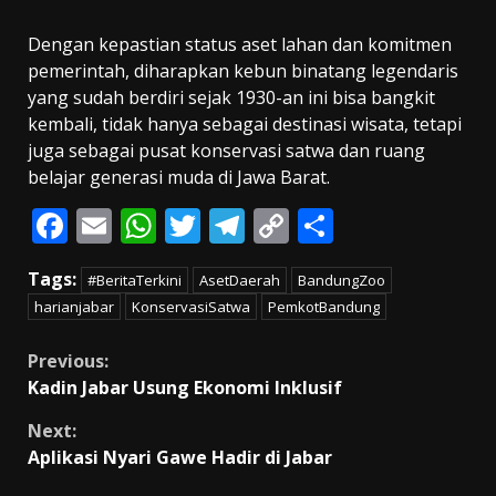
Dengan kepastian status aset lahan dan komitmen
pemerintah, diharapkan kebun binatang legendaris
yang sudah berdiri sejak 1930-an ini bisa bangkit
kembali, tidak hanya sebagai destinasi wisata, tetapi
juga sebagai pusat konservasi satwa dan ruang
belajar generasi muda di Jawa Barat.
F
E
W
T
T
C
S
ac
m
h
w
el
o
h
Tags:
#BeritaTerkini
AsetDaerah
BandungZoo
e
ai
at
itt
e
p
ar
harianjabar
KonservasiSatwa
PemkotBandung
b
l
s
er
gr
y
e
o
A
a
Li
Continue
Previous:
Kadin Jabar Usung Ekonomi Inklusif
o
p
m
n
Reading
k
p
k
Next:
Aplikasi Nyari Gawe Hadir di Jabar