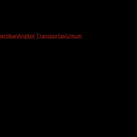
nertibanAngkot
TransportasiUmum
are marked
*