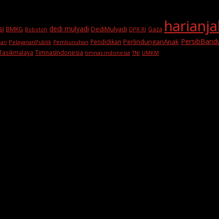
harianj
si
dedi mulyadi
BMKG
DediMulyadi
Gaza
DPR RI
Bobotoh
PersibBand
PerlindunganAnak
Pendidikan
PelayananPublik
ran
Pembunuhan
Tasikmalaya
TimnasIndonesia
timnas indonesia
TNI
UMKM