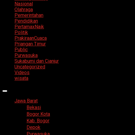
Nasional
Olahraga
Pemerintahan
Pendidikan
PertamaxNaik
Politik
PrakiraanCuaca
Priangan Timur
Public
Purwasuka
Sukabumi dan Cianjur
Uncategorized
Videos
wisata
Primary
Menu
Jawa Barat
Bekasi
Bogor Kota
Kab. Bogor
Depok
Purwasuka