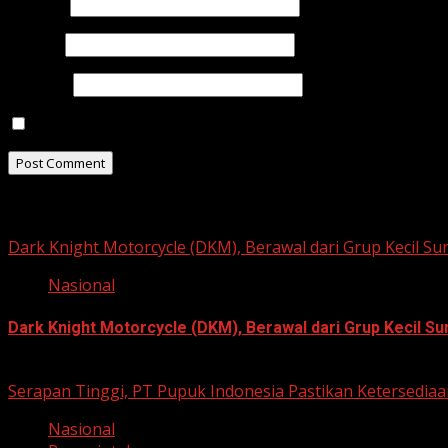
Name
*
Email
*
Website
Save my name, email, and website in this browser for t
Related Stories
Dark Knight Motorcycle (DKM), Berawal dari Grup Kecil S
Nasional
Dark Knight Motorcycle (DKM), Berawal dari Grup Kecil S
August 3, 2026
Serapan Tinggi, PT Pupuk Indonesia Pastikan Ketersediaa
Nasional