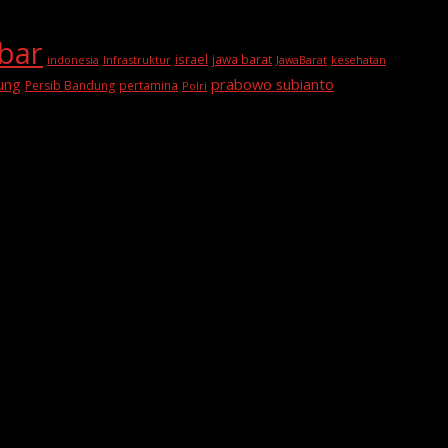
abar
israel
jawa barat
indonesia
Infrastruktur
JawaBarat
kesehatan
prabowo subianto
ung
Persib Bandung
pertamina
Polri