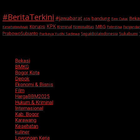
#BeritaTerkini
#jawabarat
Beka
bandung
ASN
Bea Cukai
KPK
Korupsi
MBG
Kriminal
Kriminalitas
KesehatanAnak
Palestina
Panganda
PrabowoSubianto
Sukabumi
SepakBolaIndonesia
Purbaya Yudhi Sadewa
Categories
Bekasi
BMKG
Bogor Kota
Depok
Ekonomi & Bisnis
Film
HargaBBM2025
Hukum & Kriminal
Internasional
Kab. Bogor
Karawang
Kesehatan
kuliner
Lowongan Kerja