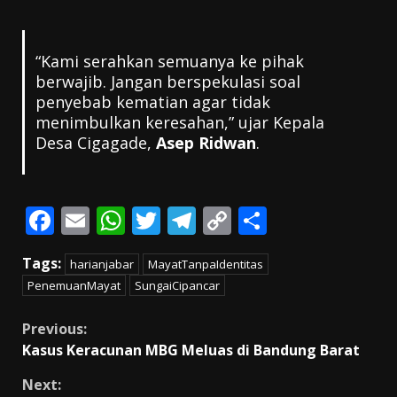
“Kami serahkan semuanya ke pihak
berwajib. Jangan berspekulasi soal
penyebab kematian agar tidak
menimbulkan keresahan,” ujar Kepala
Desa Cigagade,
Asep Ridwan
.
F
E
W
T
T
C
S
ac
m
h
w
el
o
h
Tags:
harianjabar
MayatTanpaIdentitas
e
ai
at
itt
e
p
ar
PenemuanMayat
SungaiCipancar
b
l
s
er
gr
y
e
o
A
a
Li
Continue
Previous:
Kasus Keracunan MBG Meluas di Bandung Barat
o
p
m
n
Reading
k
p
k
Next: