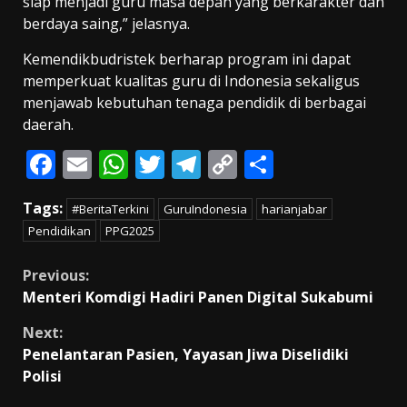
siap menjadi guru masa depan yang berkarakter dan
berdaya saing,” jelasnya.
Kemendikbudristek berharap program ini dapat
memperkuat kualitas guru di Indonesia sekaligus
menjawab kebutuhan tenaga pendidik di berbagai
daerah.
F
E
W
T
T
C
S
ac
m
h
w
el
o
h
Tags:
#BeritaTerkini
GuruIndonesia
harianjabar
e
ai
at
itt
e
p
ar
Pendidikan
PPG2025
b
l
s
er
gr
y
e
o
A
a
Li
Continue
Previous:
Menteri Komdigi Hadiri Panen Digital Sukabumi
o
p
m
n
Reading
k
p
k
Next:
Penelantaran Pasien, Yayasan Jiwa Diselidiki
Polisi