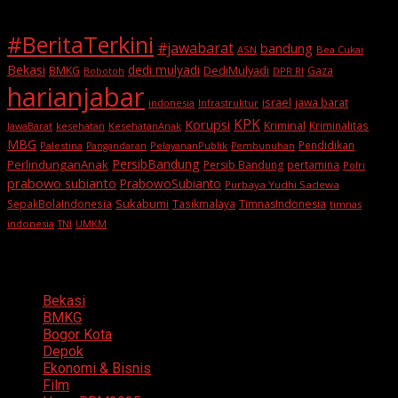
#BeritaTerkini
#jawabarat
bandung
ASN
Bea Cukai
Bekasi
dedi mulyadi
BMKG
DediMulyadi
Gaza
DPR RI
Bobotoh
harianjabar
israel
jawa barat
indonesia
Infrastruktur
KPK
Korupsi
Kriminal
Kriminalitas
JawaBarat
kesehatan
KesehatanAnak
MBG
Pendidikan
Palestina
PelayananPublik
Pangandaran
Pembunuhan
PersibBandung
PerlindunganAnak
Persib Bandung
pertamina
Polri
prabowo subianto
PrabowoSubianto
Purbaya Yudhi Sadewa
Sukabumi
SepakBolaIndonesia
Tasikmalaya
TimnasIndonesia
timnas
indonesia
TNI
UMKM
Categories
Bekasi
BMKG
Bogor Kota
Depok
Ekonomi & Bisnis
Film