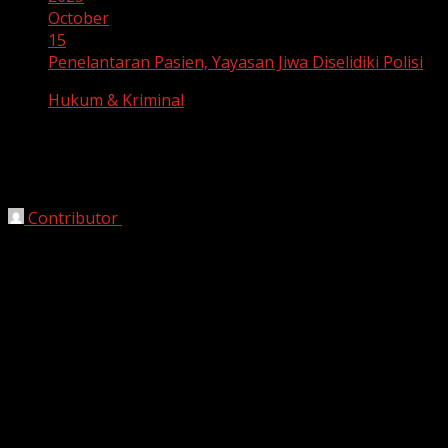
October
15
Penelantaran Pasien, Yayasan Jiwa Diselidiki Polisi
Hukum & Kriminal
Penelantaran Pasien, Yayasan Jiwa
Diselidiki Polisi
Contributor
October 15, 2025
Pangandaran, HarianJabar.com
– Pasca penetapan
DA
sebagai tersangka kasus dugaan
penelantaran pasien
orang dengan gangguan jiwa (ODGJ)
, Pemerintah
Kabupaten Pangandaran segera mengambil langkah
cepat untuk menangani nasib para pasien yang masih
berada di yayasan milik DA. Sebanyak
92 pasien ODGJ
akan direhabilitasi dan dipulangkan ke daerah asal
masing-masing secara bertahap.