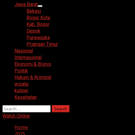
Menu
Jawa Barat
Bekasi
Bogor Kota
Kab. Bogor
Depok
Purwasuka
Priangan Timur
Nasional
Internasional
Ekonomi & Bisnis
Politik
Hukum & Kriminal
wisata
kuliner
Kesehatan
Search
for:
Watch Online
Home
2025