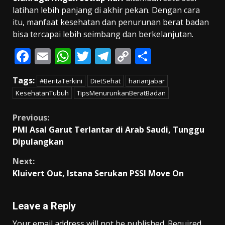
latihan lebih panjang di akhir pekan. Dengan cara
itu, manfaat kesehatan dan penurunan berat badan
bisa tercapai lebih seimbang dan berkelanjutan.
F
E
W
T
T
C
S
ac
m
h
w
el
o
h
Tags:
#BeritaTerkini
DietSehat
harianjabar
e
ai
at
itt
e
p
ar
KesehatanTubuh
TipsMenurunkanBeratBadan
b
l
s
er
gr
y
e
o
A
a
Li
Continue
Previous:
PMI Asal Garut Terlantar di Arab Saudi, Tunggu
o
p
m
n
Reading
Dipulangkan
k
p
k
Next:
Kluivert Out, Istana Serukan PSSI Move On
Leave a Reply
Your email address will not be published.
Required