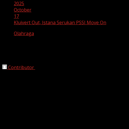
2025
October
17
Kluivert Out, Istana Serukan PSSI Move On
Olahraga
Kluivert Out, Istana Serukan PSSI
Move On
Contributor
October 17, 2025
Bekasi, Harianjabar.com
– Federasi Sepak Bola
Indonesia (
PSSI
) resmi mengakhiri kerja sama dengan
pelatih tim nasional,
Patrick Kluivert
, lewat kesepakatan
bersama. Keputusan ini menuai reaksi dari Istana dan
seruan agar PSSI segera melanjutkan langkah ke depan
tanpa terjebak polemik berkepanjangan.
Keputusan “Out” Kluivert