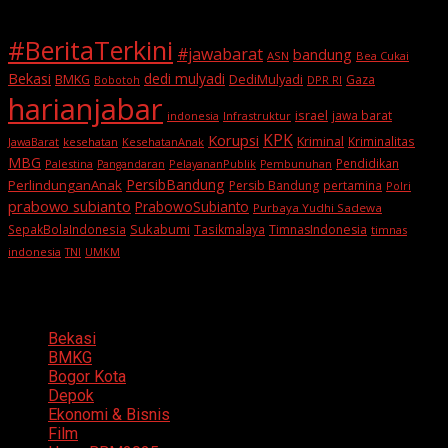
#BeritaTerkini
#jawabarat
bandung
ASN
Bea Cukai
Bekasi
dedi mulyadi
BMKG
DediMulyadi
Gaza
DPR RI
Bobotoh
harianjabar
israel
jawa barat
indonesia
Infrastruktur
KPK
Korupsi
Kriminal
Kriminalitas
JawaBarat
kesehatan
KesehatanAnak
MBG
Pendidikan
Palestina
PelayananPublik
Pangandaran
Pembunuhan
PersibBandung
PerlindunganAnak
Persib Bandung
pertamina
Polri
prabowo subianto
PrabowoSubianto
Purbaya Yudhi Sadewa
Sukabumi
SepakBolaIndonesia
Tasikmalaya
TimnasIndonesia
timnas
indonesia
TNI
UMKM
Categories
Bekasi
BMKG
Bogor Kota
Depok
Ekonomi & Bisnis
Film