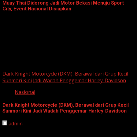
Muay Thai Didorong Jadi Motor Bekasi Menuju Sport
City, Event Nasional Disiapkan
April 22, 2026
Berita Nasional
Dark Knight Motorcycle (DKM), Berawal dari Grup Kecil
Sunmori Kini Jadi Wadah Penggemar Harley-Davidson
Nasional
Dark Knight Motorcycle (DKM), Berawal dari Grup Kecil
Sunmori Kini Jadi Wadah Penggemar Harley-Davidson
admin
August 3, 2026
BEKASI, HARIANJABAR.COM — Berawal dari kesamaan
hobi dan kegemaran melakukan Sunday Morning Ride