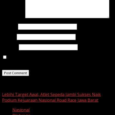
Comment
*
Name
*
Email
*
Website
Save my name, email, and website in this browser for
the next time I comment.
Related Stories
Lebihi Target Awal, Atlet Sepeda Jambi Sukses Naik
Podium Kejuaraan Nasional Road Race Jawa Barat
Nasional