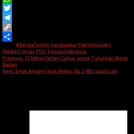
WhatsApp
Twitter
Telegram
Copy
Tags:
#BeritaTerkini
harianjabar
PatrickKluivert
Link
Share
PelatihTimnas
PSSI
TimnasIndonesia
Continue
Previous:
15 Menit Sehari Cukup untuk Turunkan Berat
Badan
Reading
Next:
Emas Antam Cetak Rekor, Rp 2,485 Juta/Gram
Leave a Reply
Your email address will not be published.
Required fields
are marked
*