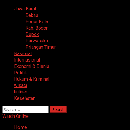
Primary
Menu
Jawa Barat
Bekasi
Bogor Kota
Kab. Bogor
Depok
Purwasuka
Priangan Timur
Nasional
Internasional
Ekonomi & Bisnis
Politik
Hukum & Kriminal
wisata
kuliner
Kesehatan
Search
for:
Watch Online
Home