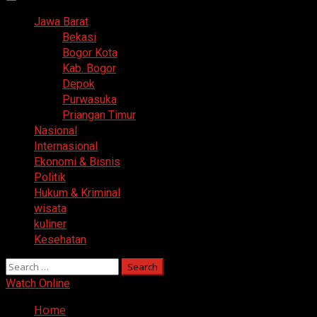
Primary
Menu
Jawa Barat
Bekasi
Bogor Kota
Kab. Bogor
Depok
Purwasuka
Priangan Timur
Nasional
Internasional
Ekonomi & Bisnis
Politik
Hukum & Kriminal
wisata
kuliner
Kesehatan
Search
for:
Watch Online
Home