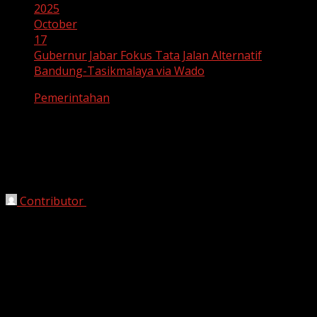
2025
October
17
Gubernur Jabar Fokus Tata Jalan Alternatif
Bandung-Tasikmalaya via Wado
Pemerintahan
Gubernur Jabar Fokus Tata Jalan
Alternatif Bandung-Tasikmalaya via
Wado
Contributor
October 17, 2025
Tasikmalaya, HarianJabar.com
– Gubernur Jawa Barat,
Dedi Mulyadi
, mengumumkan rencana penataan akses
jalan alternatif dari Bandung menuju Tasikmalaya
melalui jalur Wado, Sumedang. Langkah ini diambil
sebagai upaya memperlancar konektivitas menuju