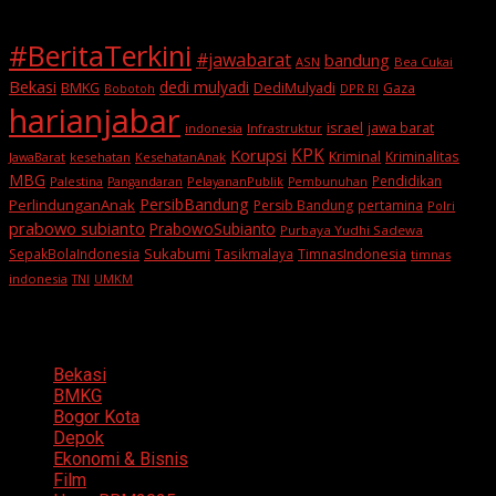
#BeritaTerkini
#jawabarat
bandung
ASN
Bea Cukai
Bekasi
dedi mulyadi
BMKG
DediMulyadi
Gaza
DPR RI
Bobotoh
harianjabar
israel
jawa barat
indonesia
Infrastruktur
KPK
Korupsi
Kriminal
Kriminalitas
JawaBarat
kesehatan
KesehatanAnak
MBG
Pendidikan
Palestina
PelayananPublik
Pangandaran
Pembunuhan
PersibBandung
PerlindunganAnak
Persib Bandung
pertamina
Polri
prabowo subianto
PrabowoSubianto
Purbaya Yudhi Sadewa
Sukabumi
SepakBolaIndonesia
Tasikmalaya
TimnasIndonesia
timnas
indonesia
TNI
UMKM
Categories
Bekasi
BMKG
Bogor Kota
Depok
Ekonomi & Bisnis
Film