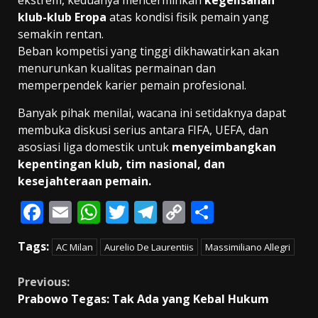
klub-klub Eropa
atas kondisi fisik pemain yang
semakin rentan.
Beban kompetisi yang tinggi dikhawatirkan akan
menurunkan kualitas permainan dan
memperpendek karier pemain profesional.
Banyak pihak menilai, wacana ini setidaknya dapat
membuka diskusi serius antara FIFA, UEFA, dan
asosiasi liga domestik untuk
menyeimbangkan
kepentingan klub, tim nasional, dan
kesejahteraan pemain.
F
E
W
T
T
C
S
ac
m
h
w
el
o
h
Tags:
AC Milan
Aurelio De Laurentiis
Massimiliano Allegri
e
ai
at
itt
e
p
ar
b
l
s
er
gr
y
e
Continue
Previous:
o
A
a
Li
Prabowo Tegas: Tak Ada yang Kebal Hukum
Reading