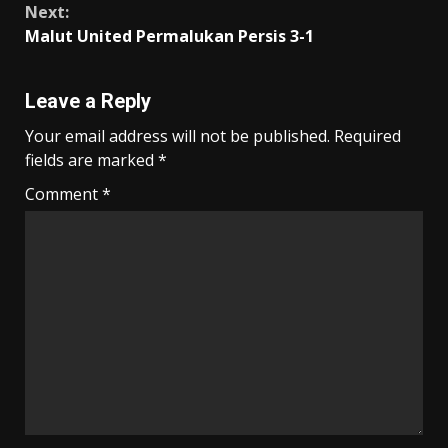
o
p
m
n
Next:
k
p
k
Malut United Permalukan Persis 3-1
Leave a Reply
Your email address will not be published.
Required
fields are marked
*
Comment
*