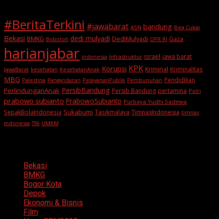
#BeritaTerkini
#jawabarat
bandung
ASN
Bea Cukai
Bekasi
dedi mulyadi
BMKG
DediMulyadi
Gaza
DPR RI
Bobotoh
harianjabar
israel
jawa barat
indonesia
Infrastruktur
KPK
Korupsi
Kriminal
Kriminalitas
JawaBarat
kesehatan
KesehatanAnak
MBG
Pendidikan
Palestina
PelayananPublik
Pangandaran
Pembunuhan
PersibBandung
PerlindunganAnak
Persib Bandung
pertamina
Polri
prabowo subianto
PrabowoSubianto
Purbaya Yudhi Sadewa
Sukabumi
SepakBolaIndonesia
Tasikmalaya
TimnasIndonesia
timnas
indonesia
TNI
UMKM
Categories
Bekasi
BMKG
Bogor Kota
Depok
Ekonomi & Bisnis
Film