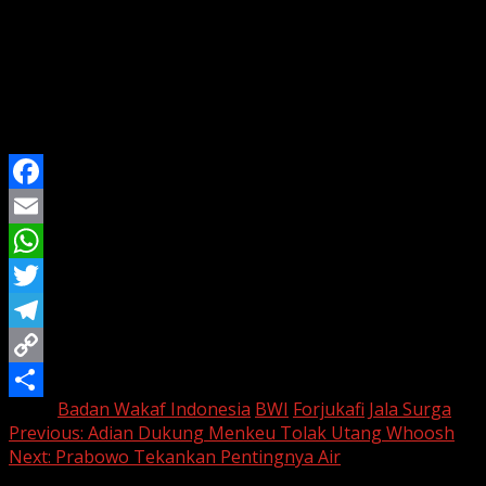
memiliki rumah
,” ungkap Idy.
Langkah ini diharapkan dapat menjawab persoalan riil
yang dihadapi kalangan jurnalis di Indonesia serta
memperluas peran wakaf dalam pembangunan sosial
yang berkeadilan.
Facebook
Email
WhatsApp
Twitter
Telegram
Copy
Tags:
Badan Wakaf Indonesia
BWI
Forjukafi
Jala Surga
Link
Share
Continue
Previous:
Adian Dukung Menkeu Tolak Utang Whoosh
Next:
Prabowo Tekankan Pentingnya Air
Reading