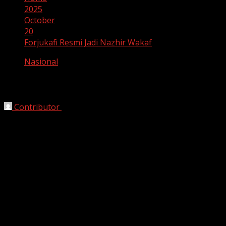
2025
October
20
Forjukafi Resmi Jadi Nazhir Wakaf
Nasional
Forjukafi Resmi Jadi Nazhir Wakaf
Contributor
October 20, 2025
Bekasi, HarianJabar.com —
Forum Jurnalis Wakaf dan
Zakat Indonesia (
Forjukafi
) melalui
Yayasan Jala Surga
resmi ditetapkan sebagai
nazhir
atau pengelola
wakaf
uang dan literasi
oleh
Badan Wakaf Indonesia (BWI)
.
Penetapan ini menjadi langkah penting bagi kalangan
jurnalis untuk turut berperan aktif dalam pengelolaan
dan pemanfaatan dana wakaf di Indonesia.