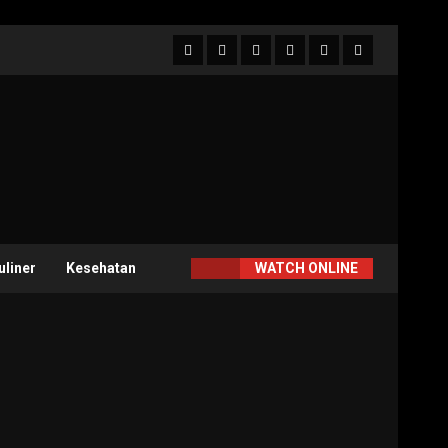
Facebook
Twitter
Linkedin
VK
Youtube
Instagram
uliner
Kesehatan
WATCH ONLINE