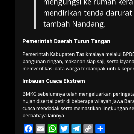
mengungsi ke rumah kerab
mendirikan tenda darurat 
tambah Nandang.
Pemerintah Daerah Turun Tangan
Pemerintah Kabupaten Tasikmalaya melalui BPB
bangunan ringan, makanan siap saji, serta layana
memverifikasi data warga terdampak untuk keperl
Imbauan Cuaca Ekstrem
BMKG sebelumnya telah mengeluarkan peringatan
hujan disertai petir di beberapa wilayah Jawa B
cuaca mendadak serta memastikan lingkungan se
berbahaya lainnya.
F
E
W
T
T
C
S