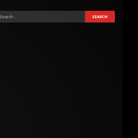
earch
r: