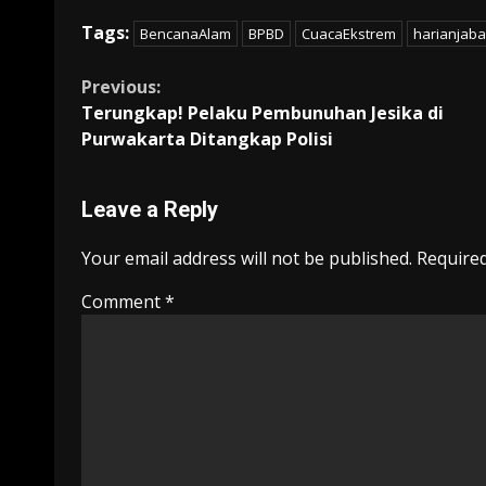
ac
m
h
w
el
o
h
Tags:
BencanaAlam
BPBD
CuacaEkstrem
harianjaba
e
ai
at
itt
e
p
ar
b
l
s
er
gr
y
e
Continue
Previous:
o
A
a
Li
Terungkap! Pelaku Pembunuhan Jesika di
Reading
Purwakarta Ditangkap Polisi
o
p
m
n
k
p
k
Leave a Reply
Your email address will not be published.
Required
Comment
*