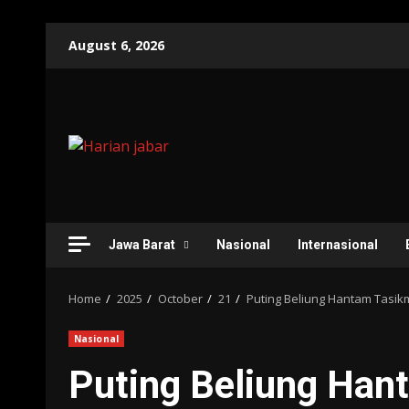
Skip
August 6, 2026
to
content
Jawa Barat
Nasional
Internasional
Home
2025
October
21
Puting Beliung Hantam Tasi
Nasional
Puting Beliung Han