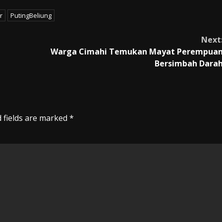
r
PutingBeliung
Next
Warga Cimahi Temukan Mayat Perempua
Bersimbah Dara
 fields are marked
*