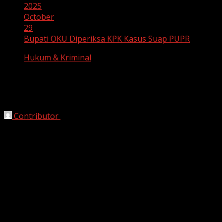
2025
October
29
Bupati OKU Diperiksa KPK Kasus Suap PUPR
Hukum & Kriminal
Bupati OKU Diperiksa KPK Kasus Suap
PUPR
Contributor
October 29, 2025
Bekasi, HarianJabar.com –
Bupati Ogan Komering Ulu
(OKU), Sumatera Selatan, Teddy Meilwansyah (TM),
menjalani pemeriksaan dugaan suap pengadaan barang
dan jasa di lingkungan Dinas Pekerjaan Umum dan
Perumahan Rakyat (PUPR) Kabupaten OKU untuk tahun
anggaran 2024-2025.
Pemeriksaan berlangsung di Mapolda Sumatera Selatan,