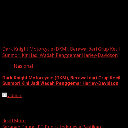
Berita Nasional
Dark Knight Motorcycle (DKM), Berawal dari Grup Kecil
Sunmori Kini Jadi Wadah Penggemar Harley-Davidson
Nasional
Dark Knight Motorcycle (DKM), Berawal dari Grup Kecil
Sunmori Kini Jadi Wadah Penggemar Harley-Davidson
admin
August 3, 2026
BEKASI, HARIANJABAR.COM — Berawal dari kesamaan
hobi dan kegemaran melakukan Sunday Morning Ride
(Sunmori), sekelompok penggemar Harley-Davidson...
Read More
Serapan Tinggi, PT Pupuk Indonesia Pastikan