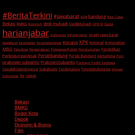
#BeritaTerkini
#jawabarat
bandung
ASN
Bea Cukai
Bekasi
dedi mulyadi
BMKG
DediMulyadi
Gaza
DPR RI
Bobotoh
harianjabar
israel
jawa barat
indonesia
Infrastruktur
KPK
Korupsi
Kriminal
Kriminalitas
JawaBarat
kesehatan
KesehatanAnak
MBG
Pendidikan
Palestina
PelayananPublik
Pangandaran
Pembunuhan
PersibBandung
PerlindunganAnak
Persib Bandung
pertamina
Polri
prabowo subianto
PrabowoSubianto
Purbaya Yudhi Sadewa
Sukabumi
SepakBolaIndonesia
Tasikmalaya
TimnasIndonesia
timnas
indonesia
TNI
UMKM
Categories
Bekasi
BMKG
Bogor Kota
Depok
Ekonomi & Bisnis
Film