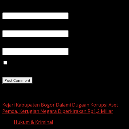
Name
*
Email
*
Website
Save my name, email, and website in this browser for
the next time I comment.
Related Stories
Kejari Kabupaten Bogor Dalami Dugaan Korupsi Aset
Pemda, Kerugian Negara Diperkirakan Rp1,2 Miliar
Hukum & Kriminal