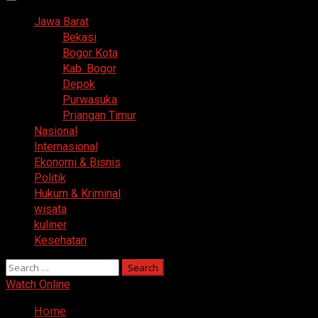
Primary
Menu
Jawa Barat
Bekasi
Bogor Kota
Kab. Bogor
Depok
Purwasuka
Priangan Timur
Nasional
Internasional
Ekonomi & Bisnis
Politik
Hukum & Kriminal
wisata
kuliner
Kesehatan
Search
for:
Watch Online
Home