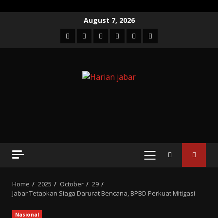
Skip
August 7, 2026
to
Facebook
Twitter
Linkedin
VK
Youtube
Instagram
content
PRIMARY
MENU
Home
2025
October
29
Jabar Tetapkan Siaga Darurat Bencana, BPBD Perkuat Mitigasi
Nasional