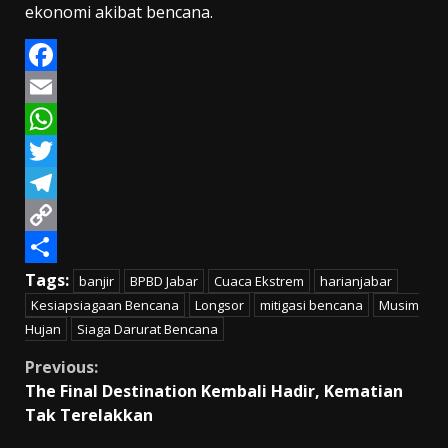
ekonomi akibat bencana.
Facebook
Email
WhatsApp
Twitter
Telegram
Copy
Link
Share
Tags:
banjir
BPBD Jabar
Cuaca Ekstrem
harianjabar
Kesiapsiagaan Bencana
Longsor
mitigasi bencana
Musim
Hujan
Siaga Darurat Bencana
Continue
Previous:
The Final Destination Kembali Hadir, Kematian
Reading
Tak Terelakkan