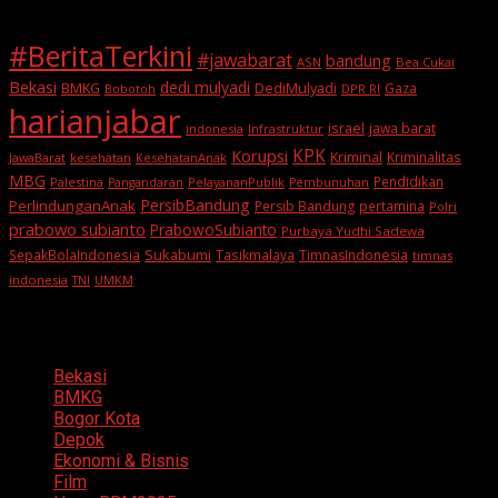
#BeritaTerkini
#jawabarat
bandung
ASN
Bea Cukai
Bekasi
dedi mulyadi
BMKG
DediMulyadi
Gaza
DPR RI
Bobotoh
harianjabar
israel
jawa barat
indonesia
Infrastruktur
KPK
Korupsi
Kriminal
Kriminalitas
JawaBarat
kesehatan
KesehatanAnak
MBG
Pendidikan
Palestina
PelayananPublik
Pangandaran
Pembunuhan
PersibBandung
PerlindunganAnak
Persib Bandung
pertamina
Polri
prabowo subianto
PrabowoSubianto
Purbaya Yudhi Sadewa
Sukabumi
SepakBolaIndonesia
Tasikmalaya
TimnasIndonesia
timnas
indonesia
TNI
UMKM
Categories
Bekasi
BMKG
Bogor Kota
Depok
Ekonomi & Bisnis
Film