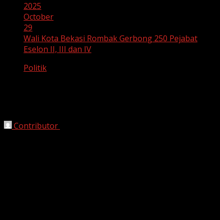
2025
October
29
Wali Kota Bekasi Rombak Gerbong 250 Pejabat
Eselon II, III dan IV
Politik
Wali Kota Bekasi Rombak Gerbong 250
Pejabat Eselon II, III dan IV
Contributor
October 29, 2025
Bekasi, HarianJabar.com
– Wali Kota Bekasi,
Rudy
Matheus
, melakukan
rombak besar-besaran terhadap
pejabat eselon II, III, dan IV
di lingkup Pemerintah Kota
(Pemkot) Bekasi. Total sebanyak
250 pejabat
terdampak
mutasi ini, menandai langkah tegas wali kota dalam
melakukan penyegaran birokrasi dan meningkatkan
kinerja aparatur.