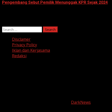
Pengembang Sebut Pemilik Menunggak KPR Sejak 2024
June 10, 2026
Search
for:
Disclamer
Privacy Policy
Iklan dan Kerjasama
Redaksi
Facebook
Twitter
Linkedin
VK
Youtube
Instagram
Copyright © harianjabar.com 2025
|
DarkNews
by AF
themes.