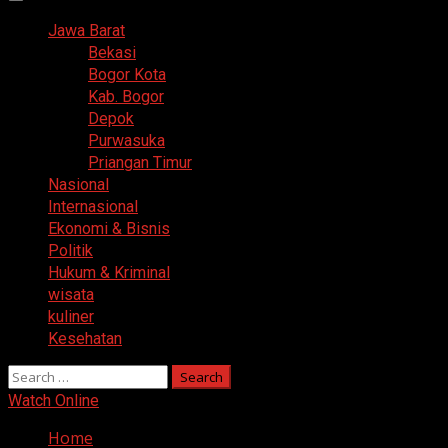
Primary
Menu
Jawa Barat
Bekasi
Bogor Kota
Kab. Bogor
Depok
Purwasuka
Priangan Timur
Nasional
Internasional
Ekonomi & Bisnis
Politik
Hukum & Kriminal
wisata
kuliner
Kesehatan
Search
for:
Watch Online
Home