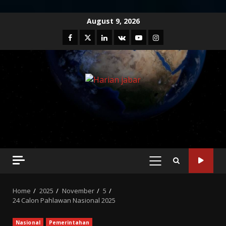
Skip
August 9, 2026
to
Facebook
Twitter
Linkedin
VK
Youtube
Instagram
content
PRIMARY
MENU
Home
2025
November
5
24 Calon Pahlawan Nasional 2025
Nasional
Pemerintahan