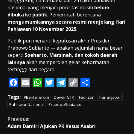
Hingga kini, nama-nama dari 24 calon pahlawan
nasional yang menjadi prioritas masih
belum
dibuka ke publik
. Pemerintah berencana
mengumumkannya secara resmi menjelang Hari
Pahlawan 10 November 2025
.
Publik pun menanti keputusan akhir Presiden
Prabowo Subianto — apakah sejumlah nama besar
seperti
Soeharto, Marsinah, dan tokoh daerah
lainnya
akan memperoleh gelar kehormatan
tertinggi dari negara.
F
E
W
T
T
C
S
ac
m
h
w
el
o
h
Tags:
#BeritaTerkini
DewanGTK
FadliZon
harianjabar
e
ai
at
itt
e
p
ar
PahlawanNasional
PrabowoSubianto
b
l
s
er
gr
y
e
o
A
a
Li
Continue
Previous:
Adam Damiri Ajukan PK Kasus Asabri
o
p
m
n
Reading