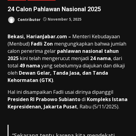
24 Calon Pahlawan Nasional 2025
Contributor
November 5, 2025
Bekasi, HarianJabar.com –
Menteri Kebudayaan
(Menbud)
Fadli Zon
mengungkapkan bahwa jumlah
calon penerima gelar
pahlawan nasional tahun
2025
kini telah mengerucut menjadi
24 nama
, dari
total
49 nama
yang sebelumnya diajukan dan dikaji
oleh
Dewan Gelar, Tanda Jasa, dan Tanda
Kehormatan (GTK)
.
Hal ini disampaikan Fadli usai dirinya dipanggil
Presiden RI Prabowo Subianto
di
Kompleks Istana
Kepresidenan, Jakarta Pusat
, Rabu (5/11/2025).
“Sekarang tentu karena kita mendekati