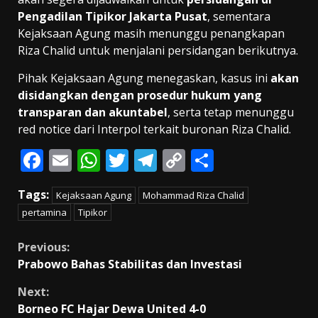
Pengadilan Tipikor Jakarta Pusat
, sementara
Kejaksaan Agung masih menunggu penangkapan
Riza Chalid untuk menjalani persidangan berikutnya.
Pihak Kejaksaan Agung menegaskan, kasus ini
akan
disidangkan dengan prosedur hukum yang
transparan dan akuntabel
, serta tetap menunggu
red notice dari Interpol terkait buronan Riza Chalid.
F
E
W
T
T
C
S
ac
m
h
w
el
o
h
Tags:
Kejaksaan Agung
Mohammad Riza Chalid
e
ai
at
itt
e
p
ar
pertamina
Tipikor
b
l
s
er
gr
y
e
o
A
a
Li
Continue
Previous:
Prabowo Bahas Stabilitas dan Investasi
o
p
m
n
Reading
k
p
k
Next:
Borneo FC Hajar Dewa United 4-0