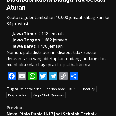
Aturan
Kuota reguler tambahan 10.000 jemaah dibagikan ke
34 provinsi.
Jawa Timur
: 2.118 jemaah
Jawa Tengah
: 1.682 jemaah
Jawa Barat
: 1.478 jemaah
Namun, pola distribusi ini disebut tidak sesuai
dengan rasio yang ditetapkan undang-undang dan
membuka celah bagi praktik jual beli kuota.
F
E
W
T
T
C
S
ac
m
h
w
el
o
h
Tags:
#BeritaTerkini
harianjabar
KPK
KuotaHaji
e
ai
at
itt
e
p
ar
Praperadilan
YaqutCholilQoumas
b
l
s
er
gr
y
e
o
A
a
Li
Continue
Previous:
Nova: Piala Dunia U-17 Jadi Sekolah Terbaik