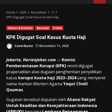
MENU
Home
2025
November
11
KPK Digugat Soal Kasus Kuota Haji
Hukum & Kriminal
Nasional
Politik
KPK Digugat Soal Kasus Kuota Haji
Contributor
November 11, 2025
Jakarta, HarianJabar.com
—
Komisi
Pemberantasan Korupsi (KPK)
resmi digugat
praperadilan atas dugaan penghentian penyidikan
kasus
korupsi kuota haji 2023–2024
yang menyeret
nama mantan Menteri Agama
Yaqut Cholil
Qoumas
.
Gugatan tersebut diajukan oleh
Aliansi Rakyat
Untuk Keadilan dan Kesejahteraan Indonesia
(ARRUKI)
bersama
Lembaga Pengawasan,