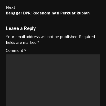
o
p
m
n
Reading
k
p
k
Next:
Banggar DPR: Redenominasi Perkuat Rupiah
Leave a Reply
Your email address will not be published.
Required
fields are marked
*
Comment
*