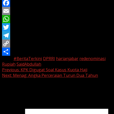
Facebook
Email
WhatsApp
Twitter
Telegram
Copy
Tags:
#BeritaTerkini
DPRRI
harianjabar
redenominasi
Link
Share
Rupiah
SaidAbdullah
Continue
Previous:
KPK Digugat Soal Kasus Kuota Haji
Next:
Menag: Angka Perceraian Turun Dua Tahun
Reading
Leave a Reply
Your email address will not be published.
Required fields
are marked
*