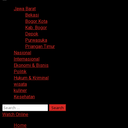
Primary
Menu
Jawa Barat
Bekasi
Bogor Kota
Kab. Bogor
Depok
Purwasuka
Priangan Timur
Nasional
Internasional
Ekonomi & Bisnis
Politik
Hukum & Kriminal
wisata
kuliner
Kesehatan
Search
for:
Watch Online
Home