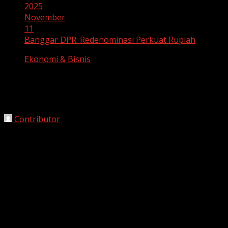
2025
November
11
Banggar DPR: Redenominasi Perkuat Rupiah
Ekonomi & Bisnis
Banggar DPR: Redenominasi Perkuat
Rupiah
Contributor
November 11, 2025
Jakarta, HarianJabar.com
— Ketua Badan Anggaran
(Banggar) DPR RI,
Said Abdullah
, mengakui bahwa
rencana
redenominasi rupiah
yang tengah disiapkan
pemerintah memiliki banyak manfaat, baik dari sisi
efisiensi maupun citra mata uang nasional di tingkat
global.
Menurutnya, salah satu manfaat paling nyata dari