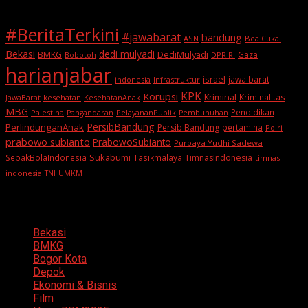
#BeritaTerkini
#jawabarat
bandung
ASN
Bea Cukai
Bekasi
dedi mulyadi
BMKG
DediMulyadi
Gaza
DPR RI
Bobotoh
harianjabar
israel
jawa barat
indonesia
Infrastruktur
KPK
Korupsi
Kriminal
Kriminalitas
JawaBarat
kesehatan
KesehatanAnak
MBG
Pendidikan
Palestina
PelayananPublik
Pangandaran
Pembunuhan
PersibBandung
PerlindunganAnak
Persib Bandung
pertamina
Polri
prabowo subianto
PrabowoSubianto
Purbaya Yudhi Sadewa
Sukabumi
SepakBolaIndonesia
Tasikmalaya
TimnasIndonesia
timnas
indonesia
TNI
UMKM
Categories
Bekasi
BMKG
Bogor Kota
Depok
Ekonomi & Bisnis
Film