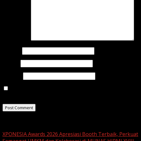
Comment
*
Name
*
Email
*
Website
Save my name, email, and website in this browser for
the next time I comment.
Related Stories
XPONESIA Awards 2026 Apresiasi Booth Terbaik, Perkuat