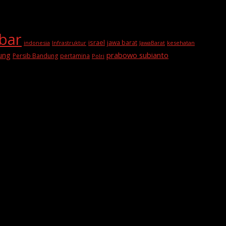
abar
israel
jawa barat
indonesia
Infrastruktur
JawaBarat
kesehatan
prabowo subianto
ung
Persib Bandung
pertamina
Polri