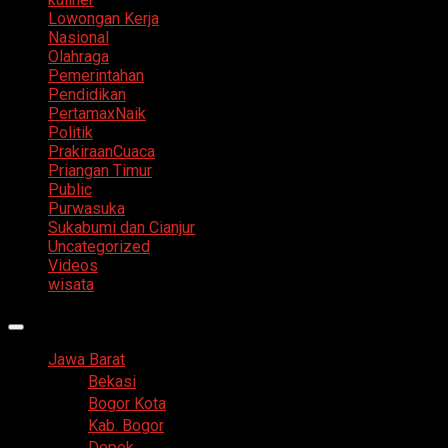
Lowongan Kerja
Nasional
Olahraga
Pemerintahan
Pendidikan
PertamaxNaik
Politik
PrakiraanCuaca
Priangan Timur
Public
Purwasuka
Sukabumi dan Cianjur
Uncategorized
Videos
wisata
Primary
Menu
Jawa Barat
Bekasi
Bogor Kota
Kab. Bogor
Depok