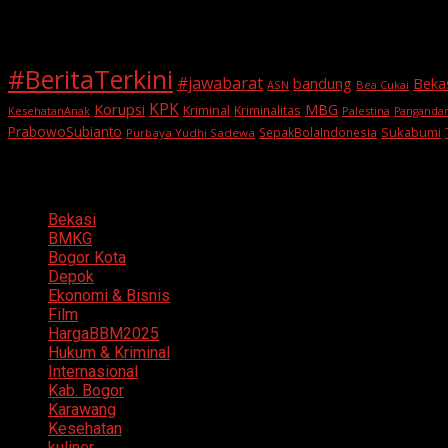
Tags
#BeritaTerkini
#jawabarat
Beka
bandung
ASN
Bea Cukai
KPK
Korupsi
MBG
Kriminal
Kriminalitas
KesehatanAnak
Palestina
Panganda
PrabowoSubianto
Sukabumi
SepakBolaIndonesia
Purbaya Yudhi Sadewa
Categories
Bekasi
BMKG
Bogor Kota
Depok
Ekonomi & Bisnis
Film
HargaBBM2025
Hukum & Kriminal
Internasional
Kab. Bogor
Karawang
Kesehatan
kuliner