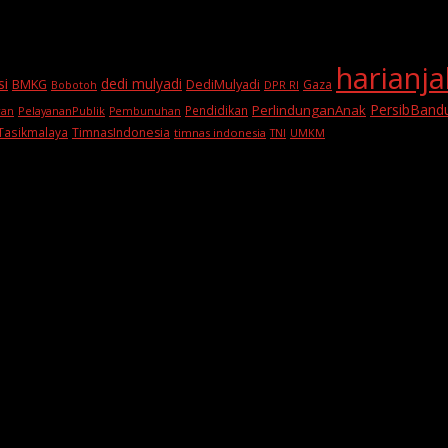
harianj
si
dedi mulyadi
BMKG
DediMulyadi
Gaza
DPR RI
Bobotoh
PersibBand
PerlindunganAnak
Pendidikan
PelayananPublik
ran
Pembunuhan
Tasikmalaya
TimnasIndonesia
timnas indonesia
TNI
UMKM