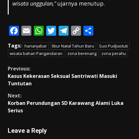
wisata unggulan,”
ujarnya menutup.
F
E
W
T
T
C
S
ac
m
h
w
el
o
h
Tags:
harianjabar
libur Natal Tahun Baru
Susi Pudjiastuti
e
ai
at
itt
e
p
ar
wisata bahari Pangandaran
zona berenang
zona perahu
b
l
s
er
gr
y
e
o
A
a
Li
Continue
Previous:
Kasus Kekerasan Seksual Santriwati Masuki
o
p
m
n
Reading
Tuntutan
k
p
k
Next:
Korban Perundungan SD Karawang Alami Luka
Serius
Leave a Reply