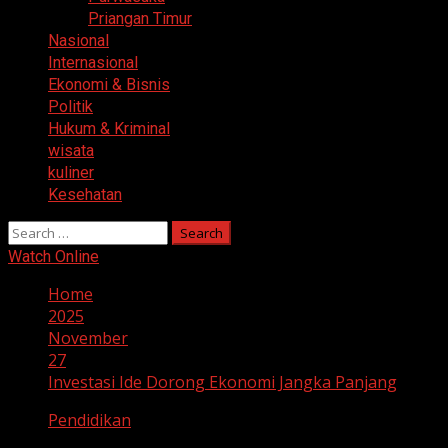
Priangan Timur
Nasional
Internasional
Ekonomi & Bisnis
Politik
Hukum & Kriminal
wisata
kuliner
Kesehatan
Search
for:
Watch Online
Home
2025
November
27
Investasi Ide Dorong Ekonomi Jangka Panjang
Pendidikan