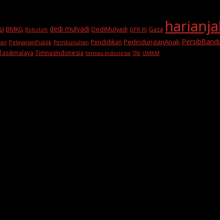
harianj
si
dedi mulyadi
BMKG
DediMulyadi
Gaza
DPR RI
Bobotoh
PersibBand
PerlindunganAnak
Pendidikan
PelayananPublik
ran
Pembunuhan
Tasikmalaya
TimnasIndonesia
timnas indonesia
TNI
UMKM