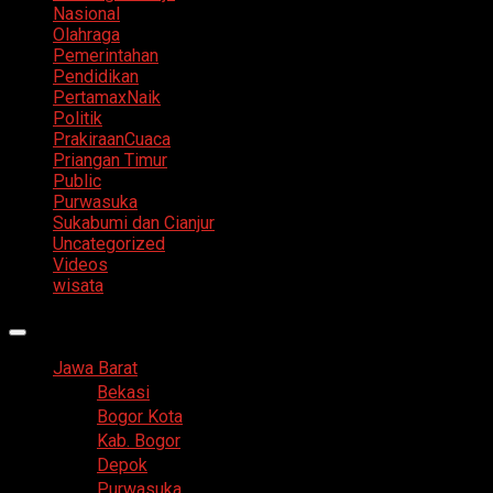
Nasional
Olahraga
Pemerintahan
Pendidikan
PertamaxNaik
Politik
PrakiraanCuaca
Priangan Timur
Public
Purwasuka
Sukabumi dan Cianjur
Uncategorized
Videos
wisata
Primary
Menu
Jawa Barat
Bekasi
Bogor Kota
Kab. Bogor
Depok
Purwasuka