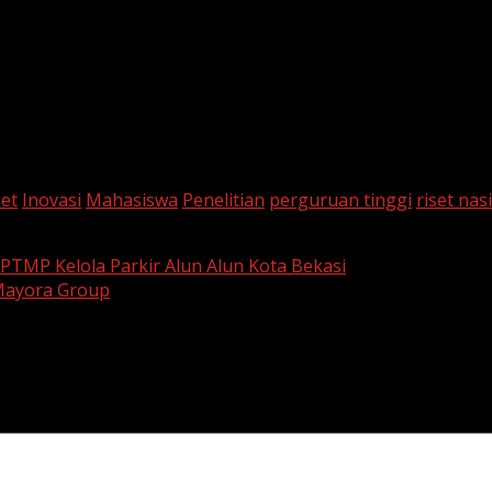
set
Inovasi
Mahasiswa
Penelitian
perguruan tinggi
riset nas
TMP Kelola Parkir Alun Alun Kota Bekasi
 Mayora Group
are marked
*