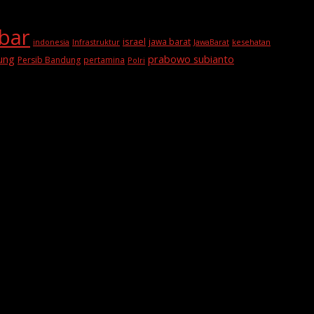
abar
israel
jawa barat
indonesia
Infrastruktur
JawaBarat
kesehatan
prabowo subianto
ung
Persib Bandung
pertamina
Polri