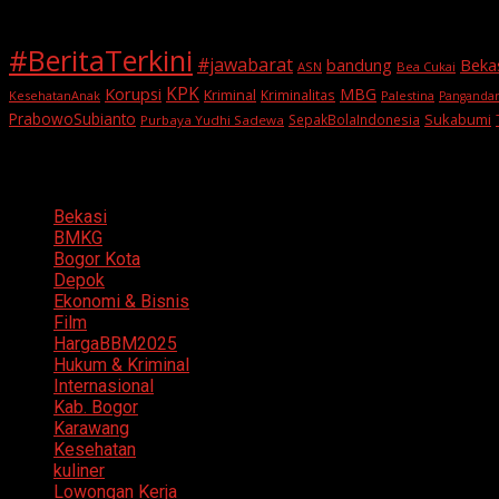
#BeritaTerkini
#jawabarat
Beka
bandung
ASN
Bea Cukai
KPK
Korupsi
MBG
Kriminal
Kriminalitas
KesehatanAnak
Palestina
Panganda
PrabowoSubianto
Sukabumi
SepakBolaIndonesia
Purbaya Yudhi Sadewa
Categories
Bekasi
BMKG
Bogor Kota
Depok
Ekonomi & Bisnis
Film
HargaBBM2025
Hukum & Kriminal
Internasional
Kab. Bogor
Karawang
Kesehatan
kuliner
Lowongan Kerja