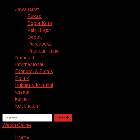
Primary
Menu
Jawa Barat
Bekasi
Bogor Kota
Kab. Bogor
Depok
Purwasuka
Priangan Timur
Nasional
Internasional
Ekonomi & Bisnis
Politik
Hukum & Kriminal
wisata
kuliner
Kesehatan
Search
for:
Watch Online
Home