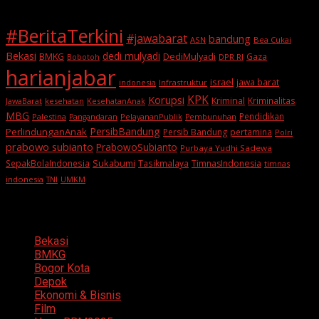
#BeritaTerkini
#jawabarat
bandung
ASN
Bea Cukai
Bekasi
dedi mulyadi
BMKG
DediMulyadi
Gaza
DPR RI
Bobotoh
harianjabar
israel
jawa barat
indonesia
Infrastruktur
KPK
Korupsi
Kriminal
Kriminalitas
JawaBarat
kesehatan
KesehatanAnak
MBG
Pendidikan
Palestina
PelayananPublik
Pangandaran
Pembunuhan
PersibBandung
PerlindunganAnak
Persib Bandung
pertamina
Polri
prabowo subianto
PrabowoSubianto
Purbaya Yudhi Sadewa
Sukabumi
SepakBolaIndonesia
Tasikmalaya
TimnasIndonesia
timnas
indonesia
TNI
UMKM
Categories
Bekasi
BMKG
Bogor Kota
Depok
Ekonomi & Bisnis
Film