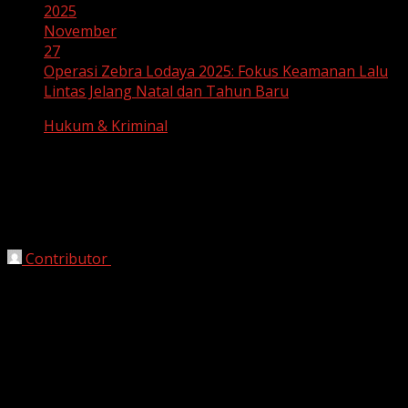
2025
November
27
Operasi Zebra Lodaya 2025: Fokus Keamanan Lalu
Lintas Jelang Natal dan Tahun Baru
Hukum & Kriminal
Operasi Zebra Lodaya 2025: Fokus
Keamanan Lalu Lintas Jelang Natal dan
Tahun Baru
Contributor
November 27, 2025
Bekasi, HarianJabar.com –
Operasi Zebra Lodaya 2025
masih berlangsung sejak dimulai pada Senin, 17
November 2025. Operasi ini bertujuan untuk menekan
angka pelanggaran lalu lintas dan kecelakaan di jalan
raya, sekaligus meningkatkan kedisiplinan pengendara