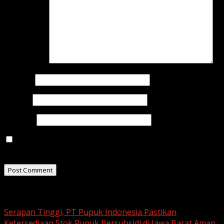
Comment
*
Name
*
Email
*
Website
Save my name, email, and website in this browser for
the next time I comment.
Related Stories
Serapan Tinggi, PT Pupuk Indonesia Pastikan
Ketersediaan Stok Pupuk Bersubsidi di Jawa Barat Aman