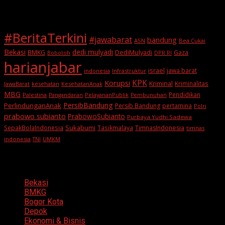
Tags
#BeritaTerkini
#jawabarat
bandung
ASN
Bea Cukai
Bekasi
dedi mulyadi
BMKG
DediMulyadi
Gaza
DPR RI
Bobotoh
harianjabar
israel
jawa barat
indonesia
Infrastruktur
KPK
Korupsi
Kriminal
Kriminalitas
JawaBarat
kesehatan
KesehatanAnak
MBG
Pendidikan
Palestina
PelayananPublik
Pangandaran
Pembunuhan
PersibBandung
PerlindunganAnak
Persib Bandung
pertamina
Polri
prabowo subianto
PrabowoSubianto
Purbaya Yudhi Sadewa
Sukabumi
SepakBolaIndonesia
Tasikmalaya
TimnasIndonesia
timnas
indonesia
TNI
UMKM
Categories
Bekasi
BMKG
Bogor Kota
Depok
Ekonomi & Bisnis