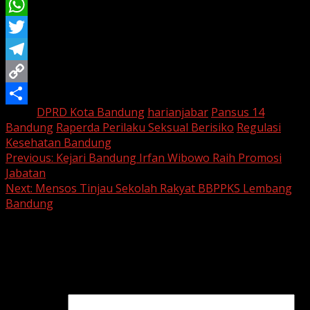
Email
WhatsApp
Twitter
Telegram
Copy
Tags:
DPRD Kota Bandung
harianjabar
Pansus 14
Link
Share
Bandung
Raperda Perilaku Seksual Berisiko
Regulasi
Kesehatan Bandung
Continue
Previous:
Kejari Bandung Irfan Wibowo Raih Promosi
Jabatan
Reading
Next:
Mensos Tinjau Sekolah Rakyat BBPPKS Lembang
Bandung
Leave a Reply
Your email address will not be published.
Required fields
are marked
*