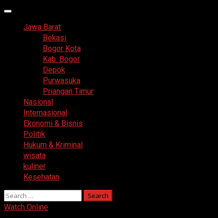
Primary
Menu
Jawa Barat
Bekasi
Bogor Kota
Kab. Bogor
Depok
Purwasuka
Priangan Timur
Nasional
Internasional
Ekonomi & Bisnis
Politik
Hukum & Kriminal
wisata
kuliner
Kesehatan
Search
for:
Watch Online