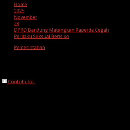
Home
2025
November
28
DPRD Bandung Matangkan Raperda Cegah
Perilaku Seksual Berisiko
Pemerintahan
DPRD Bandung Matangkan Raperda
Cegah Perilaku Seksual Berisiko
Contributor
November 28, 2025
Bandung, HarianJabar.com
– DPRD Kota Bandung terus
mempercepat pembahasan
Rancangan Peraturan
Daerah (Raperda) Pencegahan dan Pengendalian
Perilaku Seksual Berisiko
. Panitia Khusus (Pansus) 14
menargetkan raperda ini mampu menjadi payung hukum