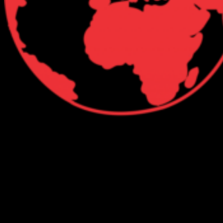
Connect with Us
Facebook
Twitter
Linkedin
VK
Youtube
Instagram