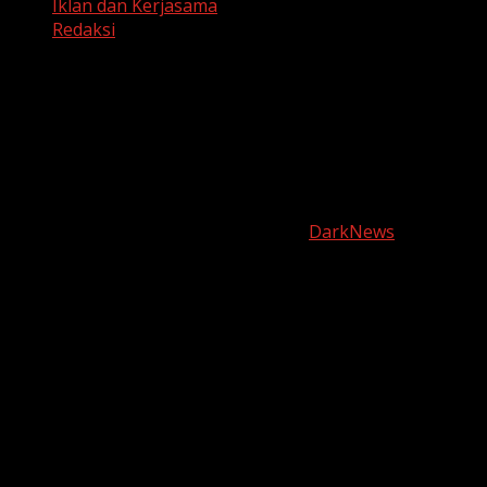
Iklan dan Kerjasama
Redaksi
Facebook
Twitter
Linkedin
VK
Youtube
Instagram
Copyright © harianjabar.com 2025
|
DarkNews
by AF
themes.