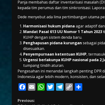
Panja membahas daftar inventarisasi masalah (D
kepada tim perumus dan tim sinkronisasi. Lapora
Dede menyebut ada lima pertimbangan utama pe
Harmonisasi hukum pidana
agar adaptif da
Mandat Pasal 613 UU Nomor 1 Tahun 2023 
KUHP dengan sistem denda baru.
Penghapusan pidana kurungan
sebagai pida
disesuaikan.
Penyempurnaan ketentuan KUHP
, termasu
Urgensi berlakunya KUHP nasional pada 2 J
tumpang tindih aturan.
Pengesahan ini menandai langkah penting DPR 
Indonesia agar lebih modern, konsisten, dan se
F
E
W
T
T
C
S
ac
m
h
w
el
o
h
e
ai
at
itt
e
p
ar
Continue
Previous: