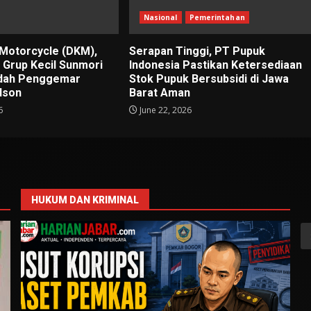
Nasional
Pemerintahan
 Motorcycle (DKM),
Serapan Tinggi, PT Pupuk
i Grup Kecil Sunmori
Indonesia Pastikan Ketersediaan
adah Penggemar
Stok Pupuk Bersubsidi di Jawa
dson
Barat Aman
6
June 22, 2026
HUKUM DAN KRIMINAL
S
fo