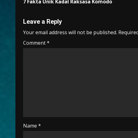
7 Fakta Unik Kadal Raksasa Komodo
b
l
s
er
gr
y
e
Reading
o
A
a
Li
Leave a Reply
o
p
m
n
k
p
k
Your email address will not be published.
Required
Comment
*
Name
*