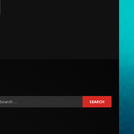
earch
r: