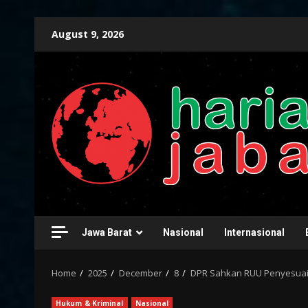
Skip
August 9, 2026
to
content
Jawa Barat
Nasional
Internasional
Home
2025
December
8
DPR Sahkan RUU Penyesuai
Hukum & Kriminal
Nasional