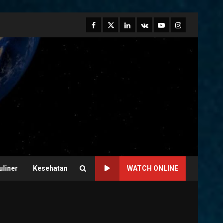
Facebook
Twitter
Linkedin
VK
Youtube
Instagram
uliner
Kesehatan
WATCH ONLINE