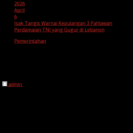
2026
April
6
Isak Tangis Warnai Kepulangan 3 Pahlawan
Perdamaian TNI yang Gugur di Lebanon
Pemerintahan
Isak Tangis Warnai Kepulangan 3
Pahlawan Perdamaian TNI yang Gugur
di Lebanon
admin
April 6, 2026
HARIAN JABAR – Suasana haru menyelimuti prosesi
pemakaman tiga prajurit terbaik TNI yang gugur saat
menjalankan tugas mulia dalam misi perdamaian UNIFIL
di Lebanon. Isak tangis keluarga dan kerabat tak
terbendung saat peti jenazah yang dibalut bendera