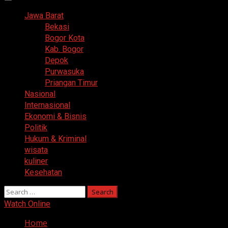
Primary
Menu
Jawa Barat
Bekasi
Bogor Kota
Kab. Bogor
Depok
Purwasuka
Priangan Timur
Nasional
Internasional
Ekonomi & Bisnis
Politik
Hukum & Kriminal
wisata
kuliner
Kesehatan
Search
for:
Watch Online
Home