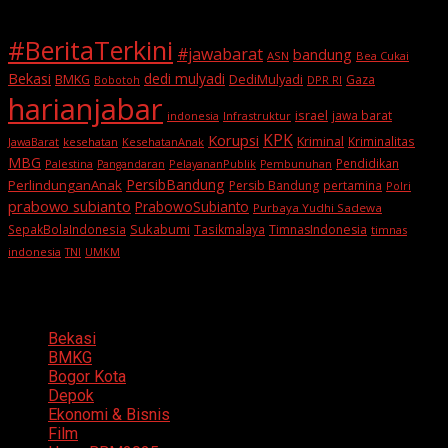
#BeritaTerkini
#jawabarat
bandung
ASN
Bea Cukai
Bekasi
dedi mulyadi
BMKG
DediMulyadi
Gaza
DPR RI
Bobotoh
harianjabar
israel
jawa barat
indonesia
Infrastruktur
KPK
Korupsi
Kriminal
Kriminalitas
JawaBarat
kesehatan
KesehatanAnak
MBG
Pendidikan
Palestina
PelayananPublik
Pangandaran
Pembunuhan
PersibBandung
PerlindunganAnak
Persib Bandung
pertamina
Polri
prabowo subianto
PrabowoSubianto
Purbaya Yudhi Sadewa
Sukabumi
SepakBolaIndonesia
Tasikmalaya
TimnasIndonesia
timnas
indonesia
TNI
UMKM
Categories
Bekasi
BMKG
Bogor Kota
Depok
Ekonomi & Bisnis
Film