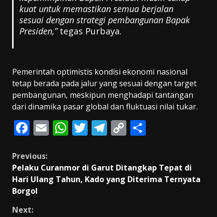
kuat untuk memastikan semua berjalan
sesuai dengan strategi pembangunan Bapak
Presiden,”
tegas Purbaya.
Pemerintah optimistis kondisi ekonomi nasional
tetap berada pada jalur yang sesuai dengan target
pembangunan, meskipun menghadapi tantangan
dari dinamika pasar global dan fluktuasi nilai tukar.
F
E
W
T
T
C
S
ac
m
h
w
el
o
h
e
ai
at
itt
e
p
ar
Continue
Previous:
Pelaku Curanmor di Garut Ditangkap Tepat di
b
l
s
er
gr
y
e
Reading
Hari Ulang Tahun, Kado yang Diterima Ternyata
o
A
a
Li
Borgol
o
p
m
n
Next: